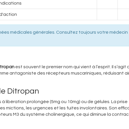
ndications
d'action
nées médicales générales. Consultez toujours votre médecin
itropan
est souvent le premier nom qui vient à l’esprit. Il s’agit 
mme antagoniste des récepteurs muscariniques, réduisant ain
e Ditropan
 libération prolongée (5mg ou 10mg) ou de gélules. La prise
 mictions, les urgences et les fuites involontaires. Son effic
teurs M3 du système cholinergique, ce qui diminue la contract