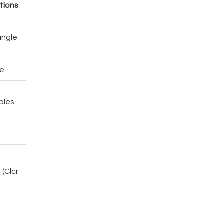
tions
angle
re
ubles
 (Clcr