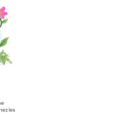
ne
hez les