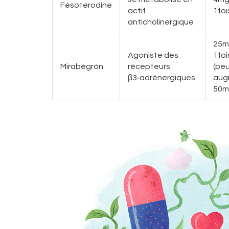
Fésoterodine
actif
1foi
anticholinergique
25m
Agoniste des
1foi
Mirabégròn
récepteurs
(pe
β3‑adrénergiques
aug
50m