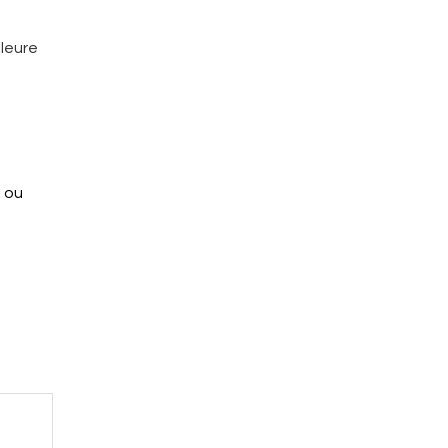
lleure
g ou