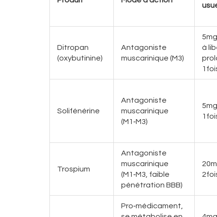
usue
5mg
Ditropan
Antagoniste
à li
(oxybutinine)
muscarinique (M3)
pro
1foi
Antagoniste
5mg
Solifénérine
muscarinique
1foi
(M1‑M3)
Antagoniste
muscarinique
20m
Trospium
(M1‑M3, faible
2foi
pénétration BBB)
Pro‑médicament,
se métabolise en
4mg