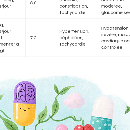
8,0
s/jour
constipation,
modérée,
tachycardie
glaucome sé
g,
Hypotension
s/jour
Hypertension,
sévère, mala
ut
7,2
céphalées,
cardiaque no
menter à
tachycardie
contrôlée
g)