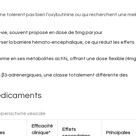
 ne tolèrent pas bien l’oxybutinine ou qui recherchent une mei
i‑vie, souvent proposé en dose de 5mg par jour.
ser la barrière hémato‑encéphalique, ce qui réduit les effets
rme en ses métabolites actifs, offrant une dose flexible (4m
rs β3‑adrénergiques, une classe totalement différente des
édicaments
peractivité vésicale
Efficacité
Effets
es
clinique*
Principales
secondaires