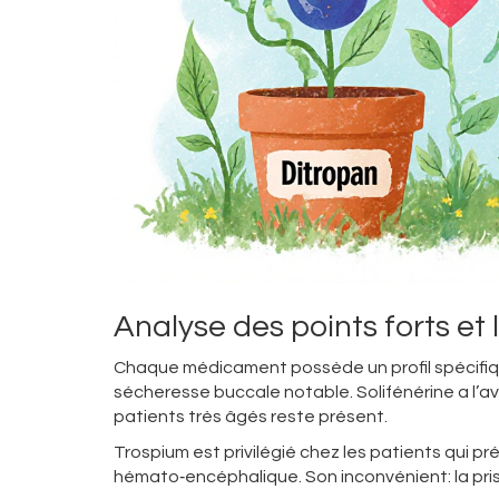
Analyse des points forts et 
Chaque médicament possède un profil spécifi
sécheresse buccale notable.
Solifénérine
a l’a
patients très âgés reste présent.
Trospium
est privilégié chez les patients qui pr
hémato‑encéphalique. Son inconvénient: la prise