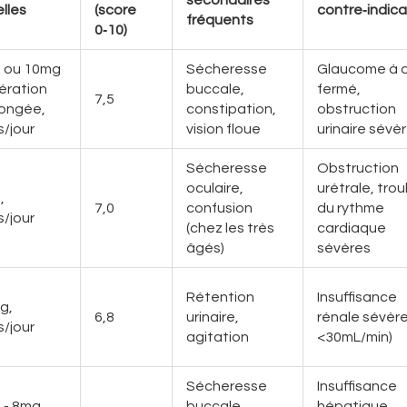
lles
(score
contre‑indica
fréquents
0‑10)
 ou 10mg
Sécheresse
Glaucome à 
bération
buccale,
fermé,
7,5
longée,
constipation,
obstruction
s/jour
vision floue
urinaire sévè
Sécheresse
Obstruction
oculaire,
urétrale, tro
,
7,0
confusion
du rythme
s/jour
(chez les très
cardiaque
âgés)
sévères
Rétention
Insuffisance
g,
6,8
urinaire,
rénale sévère
s/jour
agitation
<30mL/min)
Sécheresse
Insuffisance
 - 8mg,
buccale,
hépatique