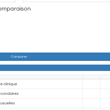
 comparaison
Comparer
té clinique
econdaires
usuelles