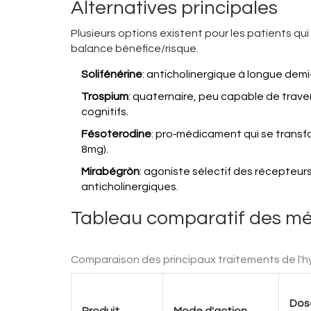
Alternatives principales
Plusieurs options existent pour les patients qui
balance bénéfice/risque.
Solifénérine
: anticholinergique à longue dem
Trospium
: quaternaire, peu capable de traver
cognitifs.
Fésoterodine
: pro‑médicament qui se transfo
8mg).
Mirabégròn
: agoniste sélectif des récepteu
anticholinergiques.
Tableau comparatif des m
Comparaison des principaux traitements de l'hy
Dos
Produit
Mode d'action