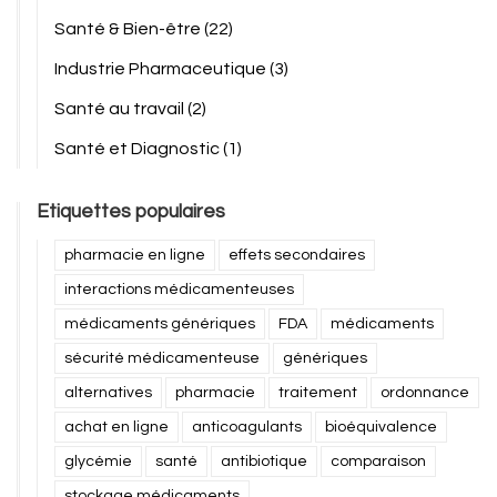
Santé & Bien-être
(22)
Industrie Pharmaceutique
(3)
Santé au travail
(2)
Santé et Diagnostic
(1)
Etiquettes populaires
pharmacie en ligne
effets secondaires
interactions médicamenteuses
médicaments génériques
FDA
médicaments
sécurité médicamenteuse
génériques
alternatives
pharmacie
traitement
ordonnance
achat en ligne
anticoagulants
bioéquivalence
glycémie
santé
antibiotique
comparaison
stockage médicaments