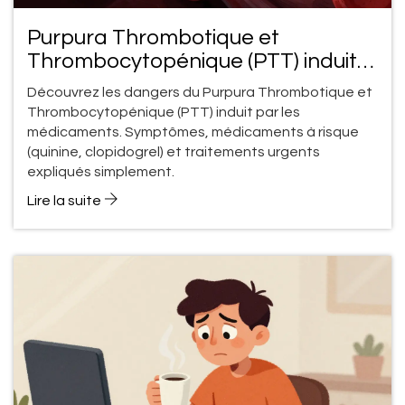
Purpura Thrombotique et
Thrombocytopénique (PTT) induit
par les médicaments : Réaction
Découvrez les dangers du Purpura Thrombotique et
mortelle
Thrombocytopénique (PTT) induit par les
médicaments. Symptômes, médicaments à risque
(quinine, clopidogrel) et traitements urgents
expliqués simplement.
Lire la suite