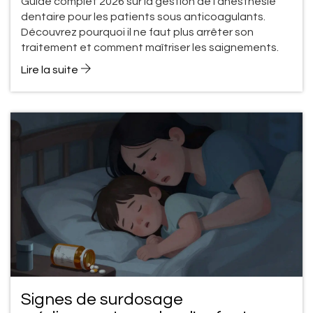
Guide complet 2026 sur la gestion de l'anesthésie
2026
dentaire pour les patients sous anticoagulants.
Découvrez pourquoi il ne faut plus arrêter son
traitement et comment maîtriser les saignements.
Lire la suite
Signes de surdosage