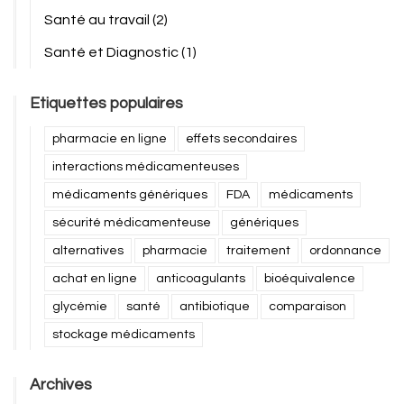
Santé au travail
(2)
Santé et Diagnostic
(1)
Etiquettes populaires
pharmacie en ligne
effets secondaires
interactions médicamenteuses
médicaments génériques
FDA
médicaments
sécurité médicamenteuse
génériques
alternatives
pharmacie
traitement
ordonnance
achat en ligne
anticoagulants
bioéquivalence
glycémie
santé
antibiotique
comparaison
stockage médicaments
Archives