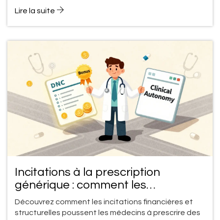
Lire la suite
Incitations à la prescription
générique : comment les
récompenses pour les
Découvrez comment les incitations financières et
professionnels de santé
structurelles poussent les médecins à prescrire des