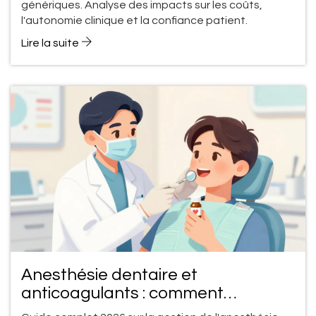
fonctionnent-elles ?
génériques. Analyse des impacts sur les coûts,
l'autonomie clinique et la confiance patient.
Lire la suite
Anesthésie dentaire et
anticoagulants : comment
minimiser les effets secondaires en