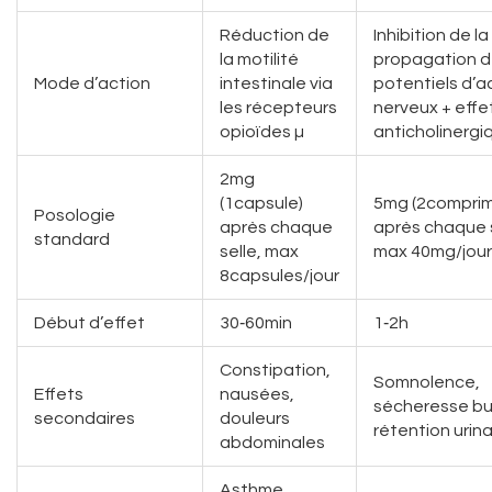
Réduction de
Inhibition de la
la motilité
propagation 
Mode d’action
intestinale via
potentiels d’a
les récepteurs
nerveux + effe
opioïdes µ
anticholinergi
2mg
(1capsule)
5mg (2compri
Posologie
après chaque
après chaque s
standard
selle, max
max 40mg/jour
8capsules/jour
Début d’effet
30‑60min
1‑2h
Constipation,
Somnolence,
Effets
nausées,
sécheresse bu
secondaires
douleurs
rétention urina
abdominales
Asthme,