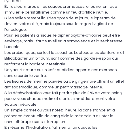
système.
Évitez les fritures et les sauces crémeuses, elles ne font que
stimuler le péristaltisme comme un feu d’artifice inutile.
Si les selles restent liquides après deux jours, le lopéramide
devient votre allié, mais toujours sous le regard vigilant de
l’oncologue.
Pour les patients à risque, le diphenoxylate‑atropine peut être
envisagé, mais il faut surveiller la somnolence et la sécheresse
buccale.
Les probiotiques, surtout les souches Lactobacillus plantarum et
Bifidobacterium bifidum, sont comme des gardes‑espion qui
renforcent la barrière intestinale.
Un yaourt nature ou un kefir quotidien apporte ces microbes
sans alourdir le ventre.
Les tisanes de menthe poivrée ou de gingembre offrent un effet
antispasmodique, comme un petit massage interne.
Si la déshydratation vous fait perdre plus de 2 % de votre poids,
pesez‑vous chaque matin et alertez immédiatement votre
équipe médicale.
Un simple carnet où vous notez l’heure, la consistance et la
présence éventuelle de sang aide le médecin à ajuster la
chimiothérapie sans interruption.
En résumé, l’hydratation, l’alimentation douce, les