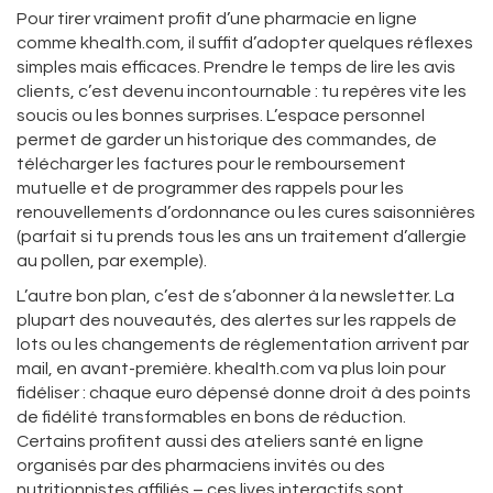
Pour tirer vraiment profit d’une pharmacie en ligne
comme khealth.com, il suffit d’adopter quelques réflexes
simples mais efficaces. Prendre le temps de lire les avis
clients, c’est devenu incontournable : tu repères vite les
soucis ou les bonnes surprises. L’espace personnel
permet de garder un historique des commandes, de
télécharger les factures pour le remboursement
mutuelle et de programmer des rappels pour les
renouvellements d’ordonnance ou les cures saisonnières
(parfait si tu prends tous les ans un traitement d’allergie
au pollen, par exemple).
L’autre bon plan, c’est de s’abonner à la newsletter. La
plupart des nouveautés, des alertes sur les rappels de
lots ou les changements de réglementation arrivent par
mail, en avant-première. khealth.com va plus loin pour
fidéliser : chaque euro dépensé donne droit à des points
de fidélité transformables en bons de réduction.
Certains profitent aussi des ateliers santé en ligne
organisés par des pharmaciens invités ou des
nutritionnistes affiliés – ces lives interactifs sont