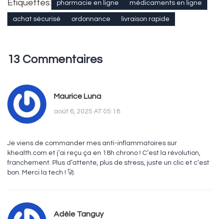
Étiquettes:
pharmacie en ligne
médicaments en ligne
achat sécurisé
ordonnance
livraison rapide
13 Commentaires
Maurice Luna
août 6, 2025 AT 05:18
Je viens de commander mes anti-inflammatoires sur
khealth.com et j’ai reçu ça en 18h chrono ! C’est la révolution,
franchement. Plus d’attente, plus de stress, juste un clic et c’est
bon. Merci la tech ! 🚀
Adèle Tanguy