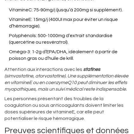
VitamineC: 75‑90mg/j (jusqu’à 200mg si supplément).
VitamineE: 15mg/j (400UI max pour éviter un risque
d’hémorragie).
Polyphénols: 500‑1000mg d’extrait standardisé
(quercétine ou resvératrol).
Oméga‑3: 1‑2g d’EPA/DHA, idéalement à partir de
poisson gras ou d’huile de krill.
Attention aux interactions avec les
statines
(simvastatine, atorvastatine). Une supplémentation élevée
en vitamineE ou en coenzymeQ10 peut diminuer les effets
myopathiques, mais un suivi médical reste indispensable.
Les personnes présentant des troubles de la
coagulation ou sous anticoagulants doivent limiter les
doses supérieures de vitamineE, car elle peut
potentialiser le risque hémorragique.
Preuves scientifiques et données