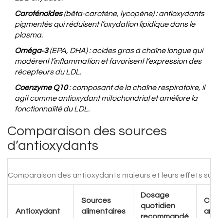
Caroténoïdes
(bêta‑carotène, lycopène) : antioxydants
pigmentés qui réduisent l’oxydation lipidique dans le
plasma.
Oméga‑3
(EPA, DHA) : acides gras à chaîne longue qui
modèrent l’inflammation et favorisent l’expression des
récepteurs du LDL.
Coenzyme Q10
: composant de la chaîne respiratoire, il
agit comme antioxydant mitochondrial et améliore la
fonctionnalité du LDL.
Comparaison des sources
d’antioxydants
Comparaison des antioxydants majeurs et leurs effets sur 
Dosage
Sources
Cap
quotidien
Antioxydant
alimentaires
ant
recommandé