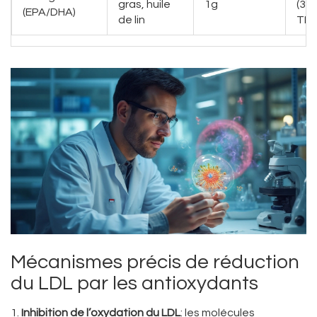
gras, huile
1g
(30
(EPA/DHA)
de lin
TE/
Mécanismes précis de réduction
du LDL par les antioxydants
Inhibition de l’oxydation du LDL
: les molécules