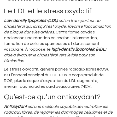
Le LDL et le stress oxydatif
Low‑density lipoprotein (LDL)
est un
transporteur de
cholestérol qui, lorsqu’il est oxydé, favorise l’accumulation
de plaque dans les artères
.
Cette forme oxydée
déclenche une réaction en chaîne : inflammation,
formation de cellules spumeuses et durcissement
vasculaire. À l’opposé, le
high‑density lipoprotein (HDL)
aide à évacuer le cholestérol vers le foie pour son
élimination.
Le stress oxydatif, généré par les radicaux libres (ROS),
est l’ennemi principal du LDL. Plus le corps produit de
ROS, plus le risque d’oxydation du LDL augmente,
menant aux maladies cardiovasculaires (MCV).
Qu’est‑ce qu’un antioxydant?
Antioxydant
est une
molécule capable de neutraliser les
radicaux libres, de réparer les dommages cellulaires et de