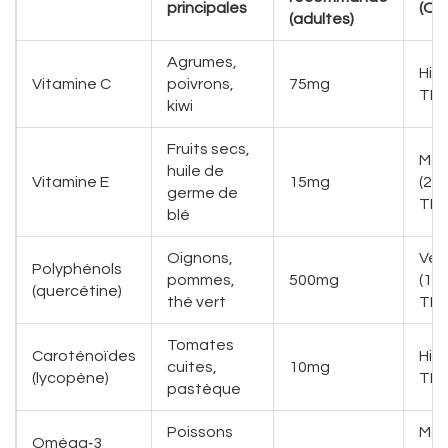
principales
(OR
(adultes)
Agrumes,
Hig
Vitamine C
poivrons,
75mg
TE/
kiwi
Fruits secs,
Mod
huile de
Vitamine E
15mg
(25
germe de
TE/
blé
Oignons,
Ver
Polyphénols
pommes,
500mg
(12
(quercétine)
thé vert
TE/
Tomates
Caroténoïdes
Hig
cuites,
10mg
(lycopène)
TE/
pastèque
Poissons
Mod
Oméga‑3