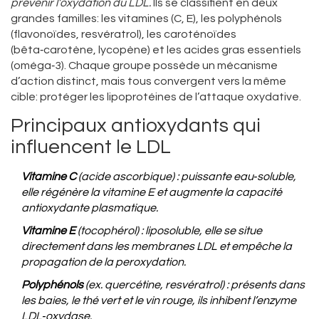
prévenir l’oxydation du LDL
.
Ils se classifient en deux
grandes familles: les vitamines (C, E), les polyphénols
(flavonoïdes, resvératrol), les caroténoïdes
(bêta‑carotène, lycopène) et les acides gras essentiels
(oméga‑3). Chaque groupe possède un mécanisme
d’action distinct, mais tous convergent vers la même
cible: protéger les lipoprotéines de l’attaque oxydative.
Principaux antioxydants qui
influencent le LDL
Vitamine C
(acide ascorbique) : puissante eau‑soluble,
elle régénère la vitamine E et augmente la capacité
antioxydante plasmatique.
Vitamine E
(tocophérol) : liposoluble, elle se situe
directement dans les membranes LDL et empêche la
propagation de la peroxydation.
Polyphénols
(ex. quercétine, resvératrol) : présents dans
les baies, le thé vert et le vin rouge, ils inhibent l’enzyme
LDL‑oxydase.