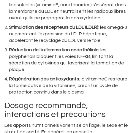
liposolubles (vitamineE, caroténoïdes) s’insèrent dans
la membrane du LDL et neutralisent les radicaux libres
avant qu’ils ne propagent la peroxydation.
Stimulation des récepteurs du LDL (LDLR)
: les oméga‑3
augmentent l’expression du LDLR hépatique,
accélérant le recyclage du LDL vers le foie.
Réduction de l’inflammation endothéliale
: les
polyphénols bloquent les voies NF‑κB, limitant la
sécrétion de cytokines qui favorisent la formation de
plaque.
Régénération des antioxydants
: la vitamineC restaure
la forme active de la vitamineE, créant un cycle de
protection continu dans le plasma.
Dosage recommandé,
interactions et précautions
Les apports nutritionnels varient selon l’âge, le sexe et le
statut de santé. En général, on conseille: