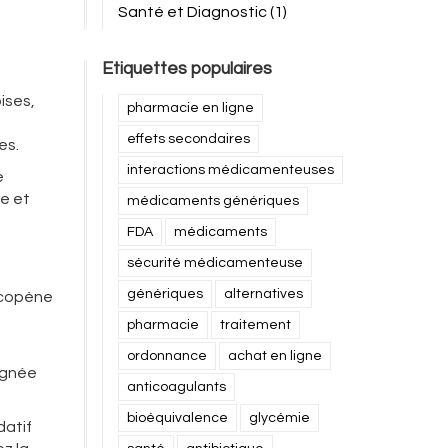
Santé et Diagnostic
(1)
Etiquettes populaires
ises,
pharmacie en ligne
effets secondaires
es.
interactions médicamenteuses
e
ée et
médicaments génériques
FDA
médicaments
sécurité médicamenteuse
génériques
alternatives
lycopène
pharmacie
traitement
ordonnance
achat en ligne
ignée
anticoagulants
bioéquivalence
glycémie
datif