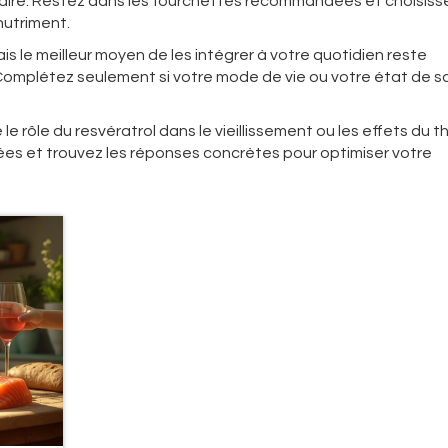
laire. Restez dans les fourchettes recommandées et choisisse
nutriment.
is le meilleur moyen de les intégrer à votre quotidien reste
Complétez seulement si votre mode de vie ou votre état de s
e rôle du resvératrol dans le vieillissement ou les effets du t
llées et trouvez les réponses concrètes pour optimiser votre