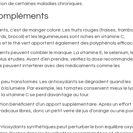
rition de certaines maladies chroniques.
 compléments
nts, c’est de manger coloré. Les fruits rouges (fraises, frambo
rds, brocoli) et les légumineuses sont riches en vitamine C,
s et le thé vert apportent également des polyphénols efficac
ments peuvent combler le manque. La vitamine E, le selenium, l
plus étudiés. Avant d’en prendre, vérifiez la dose recommand
les peuvent interférer avec des médicaments comme les
s ou peu transformés. Les antioxydants se dégradent quand les
à la lumière. Par exemple, les tomates conservent mieux le 
 la vitamine C se perd davantage au four.
tion bénéficient d’un apport supplémentaire. Après un effort
adicaux libres, donc un petit verre de jus d’orange ou une po
ntioxydants synthétiques peut perturber le bon équilibre oxy