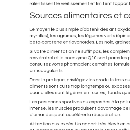
ralentissent le vieillissement et limitent l’appa
Sources alimentaires et
Le moyen le plus simple d’obtenir des antioxyda
myrtilles), les agrumes, les légumes verts (épina
bêta‑carotène et flavonoïdes. Les noix, graine
Si votre alimentation ne suffit pas, les complé
resvératrol et la coenzyme Q10 sont parmi les 
consultez votre pharmacien ; certaines formu
anticoagulants.
Dans la pratique, privilégiez les produits frai
aliments sont cuits trop longtemps ou exposés 
quand elles sont légèrement cuites, tandis que
Les personnes sportives ou exposées à la pollu
intense, les muscles produisent davantage de r
d’amandes peut accélérer la récupération.
Attention aux excès. Un apport très élevé en a