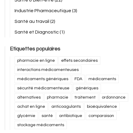
Santé & Bien-être
(22)
Industrie Pharmaceutique
(3)
Santé au travail
(2)
Santé et Diagnostic
(1)
Etiquettes populaires
pharmacie en ligne
effets secondaires
interactions médicamenteuses
médicaments génériques
FDA
médicaments
sécurité médicamenteuse
génériques
alternatives
pharmacie
traitement
ordonnance
achat en ligne
anticoagulants
bioéquivalence
glycémie
santé
antibiotique
comparaison
stockage médicaments