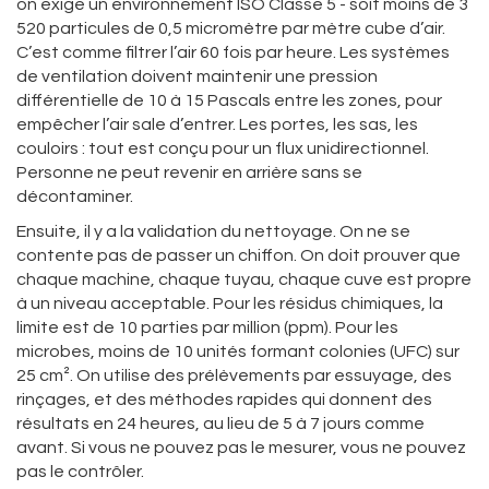
on exige un environnement ISO Classe 5 - soit moins de 3
520 particules de 0,5 micromètre par mètre cube d’air.
C’est comme filtrer l’air 60 fois par heure. Les systèmes
de ventilation doivent maintenir une pression
différentielle de 10 à 15 Pascals entre les zones, pour
empêcher l’air sale d’entrer. Les portes, les sas, les
couloirs : tout est conçu pour un flux unidirectionnel.
Personne ne peut revenir en arrière sans se
décontaminer.
Ensuite, il y a la validation du nettoyage. On ne se
contente pas de passer un chiffon. On doit prouver que
chaque machine, chaque tuyau, chaque cuve est propre
à un niveau acceptable. Pour les résidus chimiques, la
limite est de 10 parties par million (ppm). Pour les
microbes, moins de 10 unités formant colonies (UFC) sur
25 cm². On utilise des prélèvements par essuyage, des
rinçages, et des méthodes rapides qui donnent des
résultats en 24 heures, au lieu de 5 à 7 jours comme
avant. Si vous ne pouvez pas le mesurer, vous ne pouvez
pas le contrôler.