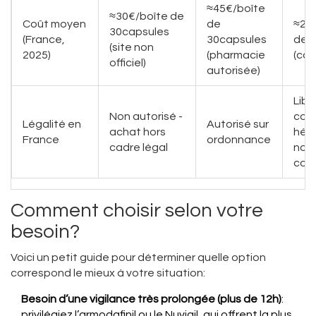
≈45€/boîte
≈30€/boîte de
Coût moyen
de
≈20
30capsules
(France,
30capsules
de 3
(site non
2025)
(pharmacie
(co
officiel)
autorisée)
Libr
Non autorisé -
con
Légalité en
Autorisé sur
achat hors
hép
France
ordonnance
cadre légal
non
con
Comment choisir selon votre
besoin?
Voici un petit guide pour déterminer quelle option
correspond le mieux à votre situation:
Besoin d’une vigilance très prolongée (plus de 12h)
:
privilégiez l’armodafinil ou le Nuvigil, qui offrent la plus