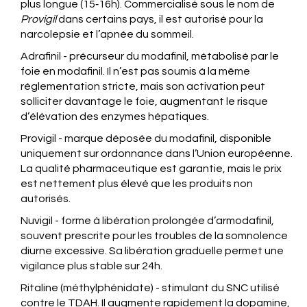
plus longue (15‑16h). Commercialisé sous le nom de
Provigil
dans certains pays, il est autorisé pour la
narcolepsie et l’apnée du sommeil.
Adrafinil
- précurseur du modafinil, métabolisé par le
foie en modafinil. Il n’est pas soumis à la même
réglementation stricte, mais son activation peut
solliciter davantage le foie, augmentant le risque
d’élévation des enzymes hépatiques.
Provigil
- marque déposée du modafinil, disponible
uniquement sur ordonnance dans l’Union européenne.
La qualité pharmaceutique est garantie, mais le prix
est nettement plus élevé que les produits non
autorisés.
Nuvigil
- forme à libération prolongée d’armodafinil,
souvent prescrite pour les troubles de la somnolence
diurne excessive. Sa libération graduelle permet une
vigilance plus stable sur 24h.
Ritaline
(méthylphénidate) - stimulant du SNC utilisé
contre le TDAH. Il augmente rapidement la dopamine,