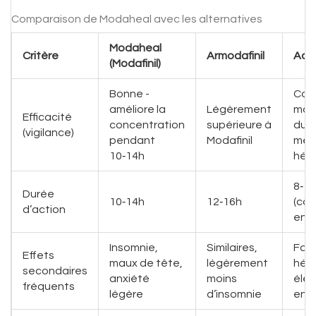
Comparaison de Modaheal avec les alternatives
Modaheal
Critère
Armodafinil
Adra
(Modafinil)
Bonne -
Com
améliore la
Légèrement
mai
Efficacité
concentration
supérieure à
du
(vigilance)
pendant
Modafinil
mét
10‑14h
hép
8‑1
Durée
10‑14h
12‑16h
(con
d’action
en M
Insomnie,
Similaires,
Fat
Effets
maux de tête,
légèrement
hép
secondaires
anxiété
moins
élév
fréquents
légère
d’insomnie
enz