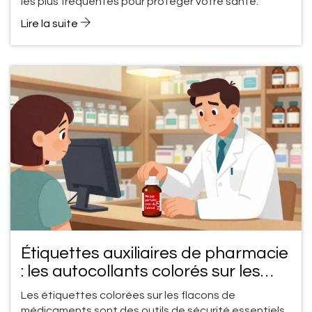
les plus fréquentes pour protéger votre santé.
Lire la suite
Étiquettes auxiliaires de pharmacie
: les autocollants colorés sur les
flacons de médicaments expliqués
Les étiquettes colorées sur les flacons de
médicaments sont des outils de sécurité essentiels.