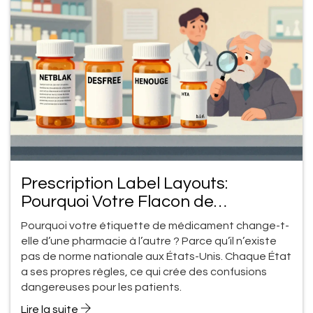
Prescription Label Layouts:
Pourquoi Votre Flacon de
Médicament N'a Pas le Même
Pourquoi votre étiquette de médicament change-t-
Aspect Partout
elle d’une pharmacie à l’autre ? Parce qu’il n’existe
pas de norme nationale aux États-Unis. Chaque État
a ses propres règles, ce qui crée des confusions
dangereuses pour les patients.
Lire la suite