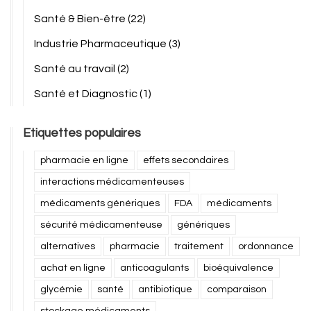
Santé & Bien-être
(22)
Industrie Pharmaceutique
(3)
Santé au travail
(2)
Santé et Diagnostic
(1)
Etiquettes populaires
pharmacie en ligne
effets secondaires
interactions médicamenteuses
médicaments génériques
FDA
médicaments
sécurité médicamenteuse
génériques
alternatives
pharmacie
traitement
ordonnance
achat en ligne
anticoagulants
bioéquivalence
glycémie
santé
antibiotique
comparaison
stockage médicaments