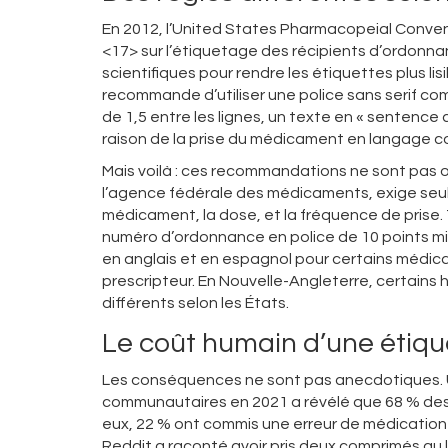
En 2012, l’United States Pharmacopeial Convent
<17> sur l’étiquetage des récipients d’ordonn
scientifiques pour rendre les étiquettes plus lis
recommande d’utiliser une police sans serif com
de 1,5 entre les lignes, un texte en « sentence c
raison de la prise du médicament en langage coura
Mais voilà : ces recommandations ne sont pas ob
l’agence fédérale des médicaments, exige seul
médicament, la dose, et la fréquence de prise. 
numéro d’ordonnance en police de 10 points min
en anglais et en espagnol pour certains médica
prescripteur. En Nouvelle-Angleterre, certains
différents selon les États.
Le coût humain d’une étiqu
Les conséquences ne sont pas anecdotiques. U
communautaires en 2021 a révélé que 68 % des 
eux, 22 % ont commis une erreur de médication
Reddit a raconté avoir pris deux comprimés au 