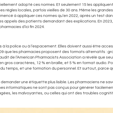
tiellement adopté ces normes. Et seulement 15 les appliquen
es règles locales, parfois vieilles de 30 ans. Même les grandes
encé à appliquer ces normes qu’en 2022, après un test dan
des appels des patients demandant des explications. En 2023
harmacies d’ici fin 2024.
 à la police ou à l’espacement. Elles doivent aussi être acces
9 que les pharmacies proposent des formats alternatifs : gr
e audit de l’American Pharmacists Association a révélé que se
n gros caractères, 12 % en braille, et 5 % en format audio. P
du temps, et une formation du personnel. Et surtout, parce 
de demander une étiquette plus lisible. Les pharmaciens ne sa
mes informatiques ne sont pas conçus pour générer facileme
âgées, les malvoyantes, ou celles qui ont des troubles cogniti