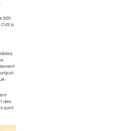
t
s 500
, CVS a
sibles.
os
ulement
ourquoi
que
vent
nt des
fs sont