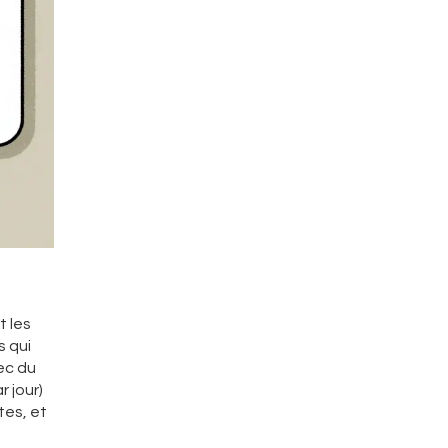
t les
s qui
ec du
r jour)
tes, et