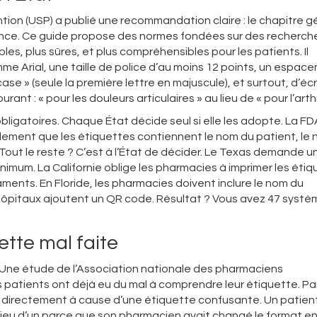
ion (USP) a publié une recommandation claire : le chapitre g
ance. Ce guide propose des normes fondées sur des recherch
ibles, plus sûres, et plus compréhensibles pour les patients. Il
me Arial, une taille de police d’au moins 12 points, un espac
ase » (seule la première lettre en majuscule), et surtout, d’écri
nt : « pour les douleurs articulaires » au lieu de « pour l’arthr
ligatoires. Chaque État décide seul si elle les adopte. La FD
ement que les étiquettes contiennent le nom du patient, le
Tout le reste ? C’est à l’État de décider. Le Texas demande u
imum. La Californie oblige les pharmacies à imprimer les éti
ments. En Floride, les pharmacies doivent inclure le nom du
 hôpitaux ajoutent un QR code. Résultat ? Vous avez 47 syst
ette mal faite
ne étude de l’Association nationale des pharmaciens
patients ont déjà eu du mal à comprendre leur étiquette. Pa
 directement à cause d’une étiquette confusante. Un patient
lieu d’un parce que son pharmacien avait changé le format e