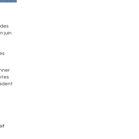
 des
n juin
les
anner
entes
aident
oit