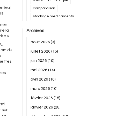
santé
antibiotique
énéral
comparaison
es
stockage médicaments
ement
re la
Archives
ite ».
août 2026
(3)
A,
 nom du
juillet 2026
(15)
n
juin 2026
(10)
quettes
mai 2026
(14)
èmes
avril 2026
(10)
mars 2026
(10)
février 2026
(15)
rmi
janvier 2026
(28)
 sur
ntre