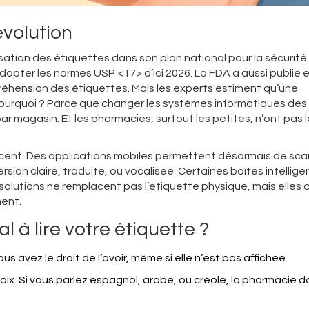
évolution
isation des étiquettes dans son plan national pour la sécurité
adopter les normes USP <17> d’ici 2026. La FDA a aussi publié e
réhension des étiquettes. Mais les experts estiment qu’une
 Pourquoi ? Parce que changer les systèmes informatiques des
ar magasin. Et les pharmacies, surtout les petites, n’ont pas 
ncent. Des applications mobiles permettent désormais de sc
sion claire, traduite, ou vocalisée. Certaines boîtes intellig
 solutions ne remplacent pas l’étiquette physique, mais elles 
nent.
l à lire votre étiquette ?
avez le droit de l’avoir, même si elle n’est pas affichée.
x. Si vous parlez espagnol, arabe, ou créole, la pharmacie d