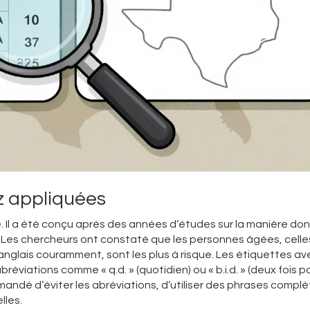
z appliquées
Il a été conçu après des années d’études sur la manière don
es. Les chercheurs ont constaté que les personnes âgées, celle
s anglais couramment, sont les plus à risque. Les étiquettes av
éviations comme « q.d. » (quotidien) ou « b.i.d. » (deux fois pa
ndé d’éviter les abréviations, d’utiliser des phrases complè
lles.