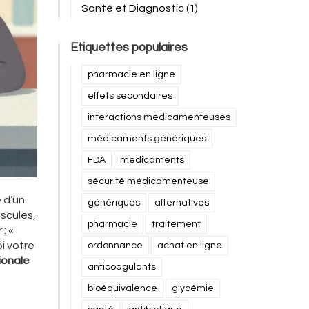
Santé et Diagnostic
(1)
Etiquettes populaires
pharmacie en ligne
effets secondaires
interactions médicamenteuses
médicaments génériques
FDA
médicaments
sécurité médicamenteuse
 d’un
génériques
alternatives
uscules,
pharmacie
traitement
: «
i votre
ordonnance
achat en ligne
ionale
anticoagulants
bioéquivalence
glycémie