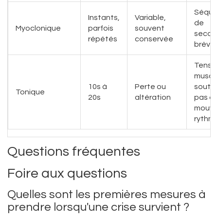
Séque
Instants,
Variable,
de
Myoclonique
parfois
souvent
secou
répétés
conservée
brève
Tensi
muscul
10s à
Perte ou
soute
Tonique
20s
altération
pas d
mouve
rythm
Questions fréquentes
Foire aux questions
Quelles sont les premières mesures à
prendre lorsqu'une crise survient ?