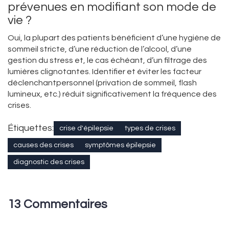
prévenues en modifiant son mode de
vie ?
Oui, la plupart des patients bénéficient d’une hygiène de
sommeil stricte, d’une réduction de l’alcool, d’une
gestion du stress et, le cas échéant, d’un filtrage des
lumières clignotantes. Identifier et éviter les
facteur
déclenchant
personnel (privation de sommeil, flash
lumineux, etc.)
réduit significativement la fréquence des
crises.
Étiquettes:
crise d'épilepsie
types de crises
causes des crises
symptômes épilepsie
diagnostic des crises
13 Commentaires