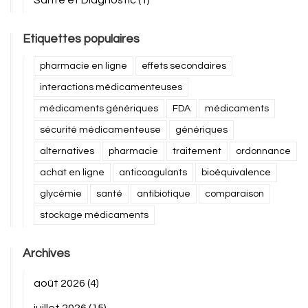
Santé et Diagnostic
(1)
Etiquettes populaires
pharmacie en ligne
effets secondaires
interactions médicamenteuses
médicaments génériques
FDA
médicaments
sécurité médicamenteuse
génériques
alternatives
pharmacie
traitement
ordonnance
achat en ligne
anticoagulants
bioéquivalence
glycémie
santé
antibiotique
comparaison
stockage médicaments
Archives
août 2026
(4)