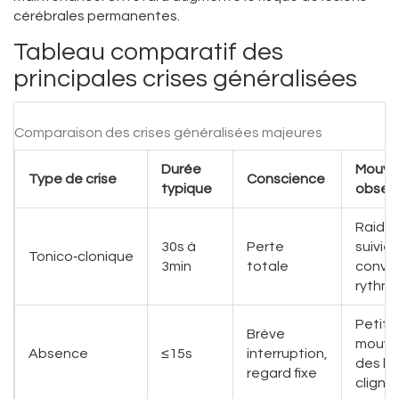
cérébrales permanentes.
Tableau comparatif des
principales crises généralisées
Comparaison des crises généralisées majeures
Durée
Mouve
Type de crise
Conscience
typique
obser
Raideu
30s à
Perte
suivie
Tonico‑clonique
3min
totale
convul
rythm
Petits
Brève
mouve
Absence
≤15s
interruption,
des lè
regard fixe
clign