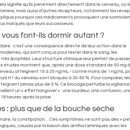
a signifie qu’ils pénètrent directement dans le cerveau, où il
stamine, mais aussi d’autres récepteurs, notamment les réce
 explique pourquoi ces médicaments provoquent une somnole
plus marqués que leurs successeurs.
ous font-ils dormir autant ?
aire : c’est une conséquence directe de leur action dans le
odernes, qui sont conçus pour rester dans le sang, les
rès lipophiles. Leur structure chimique leur permet de passe
Des études montrent que, après une dose standard de 50 mg 
erveau atteignent 15 à 25 ng/mL - contre moins de 1 ng/mL po
pteurs H1 du cerveau sont bloqués à 30-50 %. Pour comparer, le
eignent jamais plus de 5 %. Ce blocage perturbe la vigilance
ppellent un « effet hangover » : une lourdeur, une confusion, un
 18 heures après la prise.
es : plus que de la bouche sèche
urinaire, la constipation… Ces symptômes ne sont pas des « pet
rgiques, causés par la liaison des antihistaminiques avec les