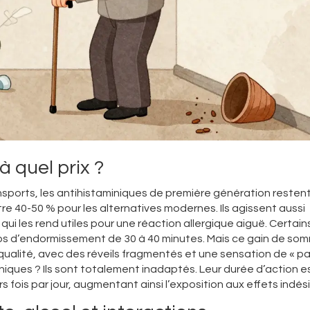
à quel prix ?
 transports, les antihistaminiques de première génération resten
ntre 40-50 % pour les alternatives modernes. Ils agissent aussi
qui les rend utiles pour une réaction allergique aiguë. Certains
emps d’endormissement de 30 à 40 minutes. Mais ce gain de som
ualité, avec des réveils fragmentés et une sensation de « p
oniques ? Ils sont totalement inadaptés. Leur durée d’action e
rs fois par jour, augmentant ainsi l’exposition aux effets indés