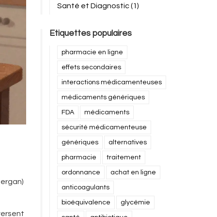
Santé et Diagnostic
(1)
Etiquettes populaires
pharmacie en ligne
effets secondaires
interactions médicamenteuses
médicaments génériques
FDA
médicaments
sécurité médicamenteuse
génériques
alternatives
pharmacie
traitement
ordonnance
achat en ligne
nergan)
anticoagulants
bioéquivalence
glycémie
versent