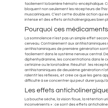
facilement la barrière hémato-encéphalique. Cel
bloquent non seulement les récepteurs de l’hi
muscariniques. C’est cette double action qui
intense et des effets anticholinergiques bien 
Pourquoi ces médicaments v
La somnolence n’est pas un simple effet second
cerveau. Contrairement aux antihistaminiques m
antihistaminiques de première génération sont t
facilement dans le système nerveux central. 
diphenhydramine, les concentrations dans le c
cetirizine ou le loratadine. Résultat : les réce
antihistaminiques de deuxième génération n’att
ralentit les réflexes, et crée ce que les gens a
difficulté à se concentrer qui peut durer jusqu’à
Les effets anticholinergiqu
La bouche sèche, la vision floue, la rétention 
inconvénients » : ce sont des effets anticholine