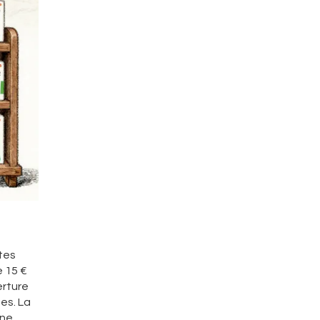
tes
 15 €
erture
es. La
Une