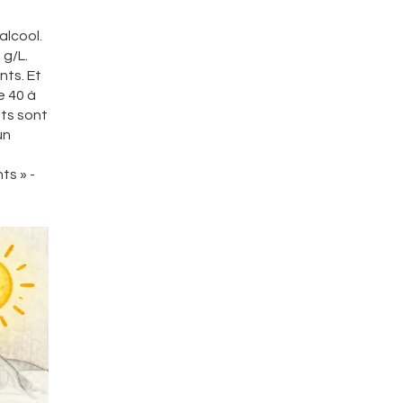
alcool.
 g/L.
nts. Et
e 40 à
ts sont
un
ts » -