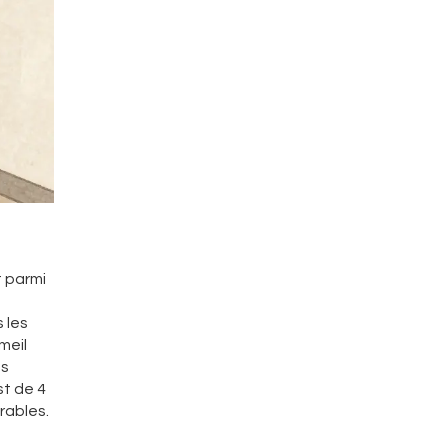
t parmi
 les
meil
as
st de 4
irables.