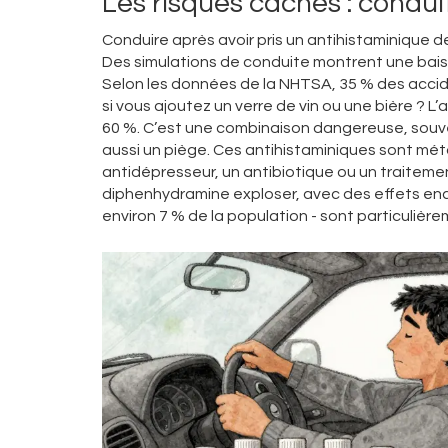
Les risques cachés : conduit
Conduire après avoir pris un antihistaminique d
Des simulations de conduite montrent une bais
Selon les données de la NHTSA, 35 % des accid
si vous ajoutez un verre de vin ou une bière ? 
60 %. C’est une combinaison dangereuse, souv
aussi un piège. Ces antihistaminiques sont mé
antidépresseur, un antibiotique ou un traitemen
diphenhydramine exploser, avec des effets enco
environ 7 % de la population - sont particulière