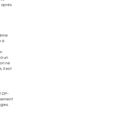
» après
xième
e à
on
 à un
ion ne
 il est
t DP-
iquement
rgies.