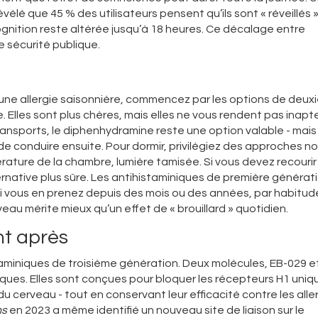
évélé que 45 % des utilisateurs pensent qu’ils sont « réveillés 
ognition reste altérée jusqu’à 18 heures. Ce décalage entre
e sécurité publique.
 une allergie saisonnière, commencez par les options de deu
e. Elles sont plus chères, mais elles ne vous rendent pas inapt
 transports, le diphenhydramine reste une option valable - mais
de conduire ensuite. Pour dormir, privilégiez des approches n
ture de la chambre, lumière tamisée. Si vous devez recourir
native plus sûre. Les antihistaminiques de première générat
t si vous en prenez depuis des mois ou des années, par habitude,
eau mérite mieux qu’un effet de « brouillard » quotidien.
ent après
staminiques de troisième génération. Deux molécules, EB-029 e
niques. Elles sont conçues pour bloquer les récepteurs H1 un
 du cerveau - tout en conservant leur efficacité contre les alle
ns
en 2023 a même identifié un nouveau site de liaison sur le