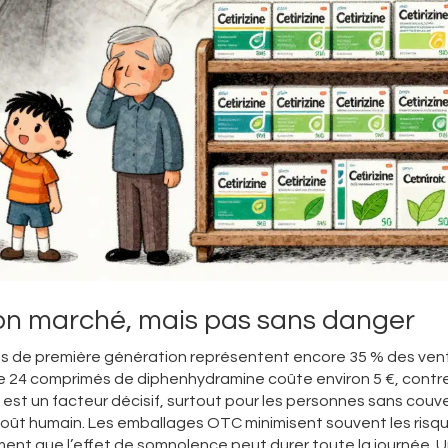
bon marché, mais pas sans danger
ues de première génération représentent encore 35 % des ven
e 24 comprimés de diphenhydramine coûte environ 5 €, contre
x est un facteur décisif, surtout pour les personnes sans couv
coût humain. Les emballages OTC minimisent souvent les risqu
ent que l’effet de somnolence peut durer toute la journée. 