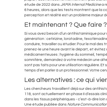
étude de 2022 dans
JAMA Internal Medicine
a r
6 heures, alors que les tests montrent que la c
perception et réalité est un problème majeur d
Et maintenant ? Que faire ?
Si vous avez besoin d’un antihistaminique pour
génération : cetirizine, loratadine, fexofénadin
conduire, travailler ou étudier. Pour le mal des
prenez-le une heure avant le départ, et évitez 
médicamenteuses : hygiène du sommeil, tempéra
somnifère, demandez à votre médecin une alter
sont pas faits pour une utilisation régulière. E
temps d’en parler à un professionnel. Votre cerv
Les alternatives : ce qui vi
Les chercheurs travaillent déjà sur des antihi
118, sont actuellement en phase II d’essais cli
dans les tissus périphériques - c’est-à-dire loin
Une étude publiée dans
Nature Communicatio