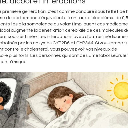
e, alcool et interactions
e première génération, c’est comme conduire sous l’effet de l’
se de performance équivalente à un taux d’alcoolémie de 0,5
ents liés à la somnolence au volant impliquent ces médicame
L’alcool augmente la pénétration cérébrale de ces molécules d
ent sous-estimée. Les interactions avec d’autres médicamen
tabolisés par les enzymes CYP2D6 et CYP3A4. Si vous prenez 
t contre le cholestérol, vous pouvez voir vos niveaux de
re plus forts. Les personnes qui sont des « métaboliseurs len
ment à risque.