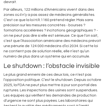
devrait.
Par ailleurs, 122 millions d’Américains vivent dans des
zones où il n’y a pas assez de médecins généralistes.
C’est ce que la loi H.R.1160 prétend régler. Mais sans
précision sur les mesures concrètes - bourses ?
formations accélérées ? incitations géographiques ? -
on ne peut pas dire si elle est sérieuse. Ce que l’on sait,
c’est que l’Association américaine des médecins prévoit
une pénurie de 124 000 médecins d’ici 2034. Si cette loi
ne contient pas de solution réelle, elle n’est qu’un
numéro de plus dans un système qui en accumule.
Le shutdown : l’obstacle invisible
Le plus grand ennemi de ces deux lois, ce n’est pas
l’opposition politique. C’est le shutdown. Depuis octobre
2025, la FDA ne peut plus mettre à jour son portail des
ruptures. Les inspections des usines sont suspendues.
Les équipes qui vérifient les demandes de production
d’urgence ne sont plus payées. Les laboratoires qui
testent la qualité des médicaments sont à l’arrêt.