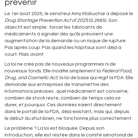
prévenir
Le 1er août 2025, le sénateur Amy Klobuchar a déposé le
Drug Shortage Prevention Act of 2025
(S.2665). Son
objectif est simple : forcer les fabricants de
médicaments à signaler dès qu’ils prévoient une
augmentation de la demande ou un risque de rupture.
Pas après coup. Pas quand les hôpitaux sont déjà à
court. Mais
avant
.
La loi ne crée pas de nouveaux programmes ni de
nouveaux fonds. Elle modifie simplement la
Federal Food,
Drug, and Cosmetic Act
, la loi de base qui régit la FDA. Elle
demande aux entreprises de transmettre des
informations précises : quel médicament est concerné,
combien de stock reste, combien de temps cela va
durer, et pourquoi. Ces données iraient directement
dans le portail de la FDA, déjà existant, mais qui, depuis
le début du shutdown, ne fonctionne plus correctement.
Le problème ? La loi est bloquée. Depuis son
introduction, elle est restée dans le comité sénatorial de