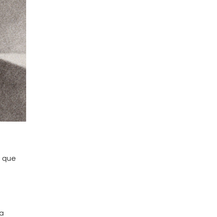
e que
la