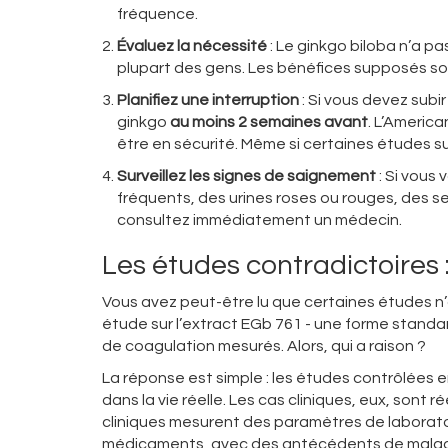
fréquence.
Évaluez la nécessité
: Le ginkgo biloba n’a pa
plupart des gens. Les bénéfices supposés sont f
Planifiez une interruption
: Si vous devez subi
ginkgo
au moins 2 semaines avant
. L’Americ
être en sécurité. Même si certaines études s
Surveillez les signes de saignement
: Si vous
fréquents, des urines roses ou rouges, des s
consultez immédiatement un médecin.
Les études contradictoires :
Vous avez peut-être lu que certaines études n’o
étude sur l’extract EGb 761 - une forme standar
de coagulation mesurés. Alors, qui a raison ?
La réponse est simple : les études contrôlées 
dans la vie réelle. Les cas cliniques, eux, sont r
cliniques mesurent des paramètres de laboratoi
médicaments, avec des antécédents de maladie 