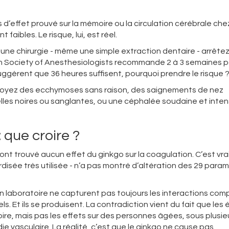
s d’effet prouvé sur la mémoire ou la circulation cérébrale chez
aibles. Le risque, lui, est réel.
r une chirurgie - même une simple extraction dentaire - arrêtez
an Society of Anesthesiologists recommande 2 à 3 semaines 
uggèrent que 36 heures suffisent, pourquoi prendre le risque 
 voyez des ecchymoses sans raison, des saignements de nez
elles noires ou sanglantes, ou une céphalée soudaine et inten
 que croire ?
nt trouvé aucun effet du ginkgo sur la coagulation. C’est vra
disée très utilisée - n’a pas montré d’altération des 29 para
en laboratoire ne capturent pas toujours les interactions com
éels. Et ils se produisent. La contradiction vient du fait que les
re, mais pas les effets sur des personnes âgées, sous plusie
vasculaire. La réalité, c’est que le ginkgo ne cause pas