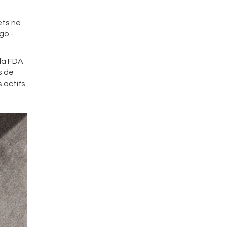
ets ne
go -
 la FDA
s de
actifs.