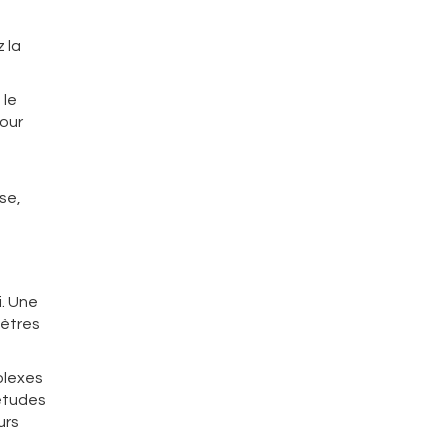
 la
 le
pour
?
se,
i. Une
mètres
plexes
 études
urs