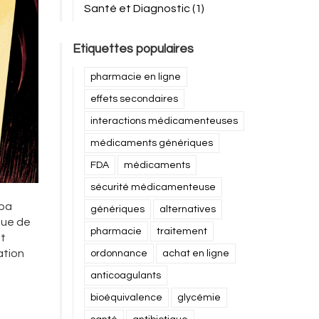
Santé et Diagnostic
(1)
Etiquettes populaires
pharmacie en ligne
effets secondaires
interactions médicamenteuses
médicaments génériques
FDA
médicaments
sécurité médicamenteuse
oba
génériques
alternatives
que de
pharmacie
traitement
st
ation
ordonnance
achat en ligne
anticoagulants
bioéquivalence
glycémie