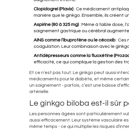
Clopidogrel (Plavix)
: Ce médicament antiplaqu
manière que le ginkgo. Ensemble, ils créent u
Aspirine (80 à 325 mg)
: Même à faible dose, l’
saignement gastrique ou cérébral augmente d
AINS comme l’ibuprofène ou le cécoxib
: Ces 
coagulation. Leur combinaison avec le gink
Antidépresseurs comme la fluoxétine (Prozac
efficacité, ce qui complique la gestion des tr
Et ce n’est pas tout. Le ginkgo peut aussi interag
médicaments pour le diabète, et même certains 
un saignement - parfois, c’est une baisse d’eff
artérielle.
Le ginkgo biloba est-il sûr
Les personnes âgées sont particulièrement vuln
aussi efficacement. Leur système vasculaire est
même temps - ce qui multiplie les risques d’inte