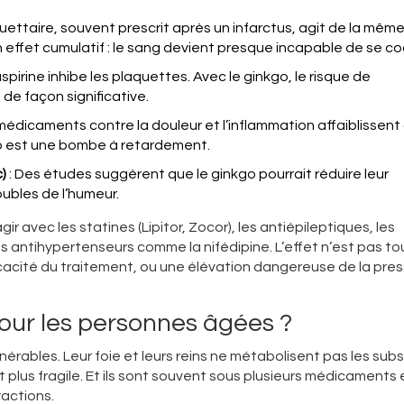
ettaire, souvent prescrit après un infarctus, agit de la mêm
n effet cumulatif : le sang devient presque incapable de se co
aspirine inhibe les plaquettes. Avec le ginkgo, le risque de
e façon significative.
médicaments contre la douleur et l’inflammation affaiblissent 
go est une bombe à retardement.
)
: Des études suggèrent que le ginkgo pourrait réduire leur
oubles de l’humeur.
ir avec les statines (Lipitor, Zocor), les antiépileptiques, les
antihypertenseurs comme la nifédipine. L’effet n’est pas to
icacité du traitement, ou une élévation dangereuse de la pres
 pour les personnes âgées ?
érables. Leur foie et leurs reins ne métabolisent pas les su
 plus fragile. Et ils sont souvent sous plusieurs médicaments 
ractions.