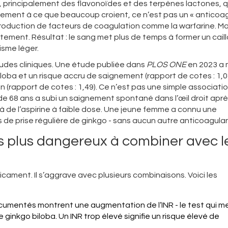
, principalement des flavonoïdes et des terpènes lactones, q
rement à ce que beaucoup croient, ce n’est pas un « anticoa
production de facteurs de coagulation comme la warfarine. Mai
ement. Résultat : le sang met plus de temps à former un caill
sme léger.
udes cliniques. Une étude publiée dans
PLOS ONE
en 2023 a 
biloba et un risque accru de saignement (rapport de cotes : 1,0
(rapport de cotes : 1,49). Ce n’est pas une simple associatio
 68 ans a subi un saignement spontané dans l’œil droit apr
éjà de l’aspirine à faible dose. Une jeune femme a connu une
de prise régulière de ginkgo - sans aucun autre anticoagulan
s plus dangereux à combiner avec l
icament. Il s’aggrave avec plusieurs combinaisons. Voici les
cumentés montrent une augmentation de l’INR - le test qui me
 ginkgo biloba. Un INR trop élevé signifie un risque élevé de