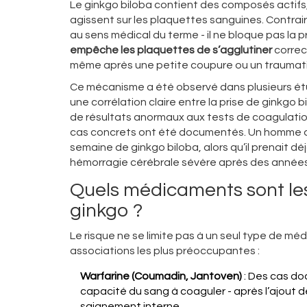
Le ginkgo biloba contient des composés actifs
agissent sur les plaquettes sanguines. Contrai
au sens médical du terme - il ne bloque pas la 
empêche les plaquettes de s’agglutiner
correct
même après une petite coupure ou un traumati
Ce mécanisme a été observé dans plusieurs ét
une corrélation claire entre la prise de ginkgo 
de résultats anormaux aux tests de coagulation 
cas concrets ont été documentés. Un homme de
semaine de ginkgo biloba, alors qu’il prenait d
hémorragie cérébrale sévère après des années 
Quels médicaments sont le
ginkgo ?
Le risque ne se limite pas à un seul type de méd
associations les plus préoccupantes :
Warfarine (Coumadin, Jantoven)
: Des cas do
capacité du sang à coaguler - après l’ajout de
saignement interne.