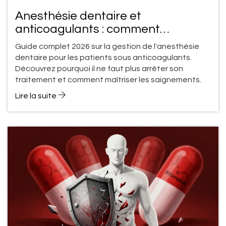
Anesthésie dentaire et
anticoagulants : comment
minimiser les effets secondaires en
Guide complet 2026 sur la gestion de l'anesthésie
2026
dentaire pour les patients sous anticoagulants.
Découvrez pourquoi il ne faut plus arrêter son
traitement et comment maîtriser les saignements.
Lire la suite