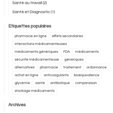
Santé au travail
(2)
Santé et Diagnostic
(1)
Etiquettes populaires
pharmacie en ligne
effets secondaires
interactions médicamenteuses
médicaments génériques
FDA
médicaments
sécurité médicamenteuse
génériques
alternatives
pharmacie
traitement
ordonnance
achat en ligne
anticoagulants
bioéquivalence
glycémie
santé
antibiotique
comparaison
stockage médicaments
Archives