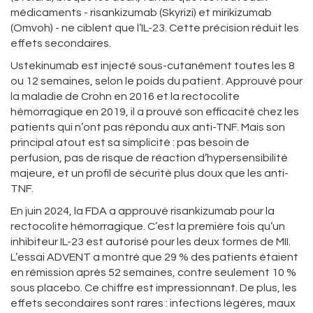
médicaments - risankizumab (Skyrizi) et mirikizumab
(Omvoh) - ne ciblent que l’IL-23. Cette précision réduit les
effets secondaires.
Ustekinumab est injecté sous-cutanément toutes les 8
ou 12 semaines, selon le poids du patient. Approuvé pour
la maladie de Crohn en 2016 et la rectocolite
hémorragique en 2019, il a prouvé son efficacité chez les
patients qui n’ont pas répondu aux anti-TNF. Mais son
principal atout est sa simplicité : pas besoin de
perfusion, pas de risque de réaction d’hypersensibilité
majeure, et un profil de sécurité plus doux que les anti-
TNF.
En juin 2024, la FDA a approuvé risankizumab pour la
rectocolite hémorragique. C’est la première fois qu’un
inhibiteur IL-23 est autorisé pour les deux formes de MII.
L’essai ADVENT a montré que 29 % des patients étaient
en rémission après 52 semaines, contre seulement 10 %
sous placebo. Ce chiffre est impressionnant. De plus, les
effets secondaires sont rares : infections légères, maux