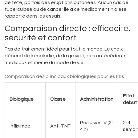
de tête, parfois des éruptions cutanées. Aucun cas de
tuberculose ou de cancer lié à ce médicament n’a été
rapporté dans les essais.
Comparaison directe : efficacité,
sécurité et confort
Pas de traitement idéal pour tout le monde. Le choix
dépend de la maladie, de la gravité, des antécédents
médicaux et même du mode de vie.
Comparaison des principaux biologiques pour les MIIs
Effet
Biologique
Classe
Administration
début
Perfusion IV (2-
2-4
Infliximab
Anti-TNF
4 h)
semai