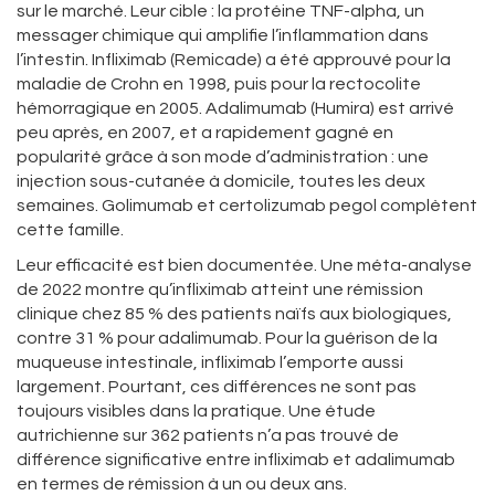
sur le marché. Leur cible : la protéine TNF-alpha, un
messager chimique qui amplifie l’inflammation dans
l’intestin. Infliximab (Remicade) a été approuvé pour la
maladie de Crohn en 1998, puis pour la rectocolite
hémorragique en 2005. Adalimumab (Humira) est arrivé
peu après, en 2007, et a rapidement gagné en
popularité grâce à son mode d’administration : une
injection sous-cutanée à domicile, toutes les deux
semaines. Golimumab et certolizumab pegol complètent
cette famille.
Leur efficacité est bien documentée. Une méta-analyse
de 2022 montre qu’infliximab atteint une rémission
clinique chez 85 % des patients naïfs aux biologiques,
contre 31 % pour adalimumab. Pour la guérison de la
muqueuse intestinale, infliximab l’emporte aussi
largement. Pourtant, ces différences ne sont pas
toujours visibles dans la pratique. Une étude
autrichienne sur 362 patients n’a pas trouvé de
différence significative entre infliximab et adalimumab
en termes de rémission à un ou deux ans.