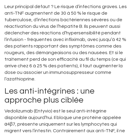
Leur principal défaut ? Le risque d’infections graves. Les
anti-TNF augmentent de 30 à 50 % le risque de
tuberculose, d’infections bactériennes sévères ou de
réactivation du virus de l’hépatite B. Ils peuvent aussi
déclencher des réactions d’hypersensibilité pendant
l’infusion - fréquentes avec infliximab, avec jusqu’à 42 %
des patients rapportant des symptômes comme des
rougeurs, des démangeaisons ou des nausées. Et si le
traitement perd de son efficacité au fil du temps (ce qui
arrive chez 6 à 25 % des patients), il faut augmenter la
dose ou associer un immunosuppresseur comme
l’azathioprine.
Les anti-intégrines : une
approche plus ciblée
Vedolizumab (Entyvio) est le seul anti-intégrine
disponible aujourd’hui. Il bloque une protéine appelée
α4β7, présente uniquement sur les lymphocytes qui
migrent vers l’intestin. Contrairement aux anti-TNF, il ne