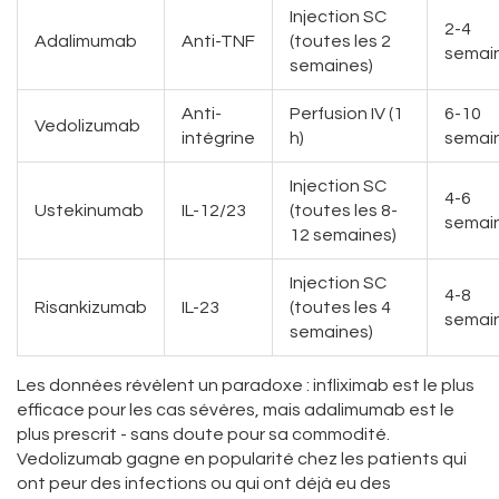
Injection SC
2-4
Adalimumab
Anti-TNF
(toutes les 2
semai
semaines)
Anti-
Perfusion IV (1
6-10
Vedolizumab
intégrine
h)
semai
Injection SC
4-6
Ustekinumab
IL-12/23
(toutes les 8-
semai
12 semaines)
Injection SC
4-8
Risankizumab
IL-23
(toutes les 4
semai
semaines)
Les données révèlent un paradoxe : infliximab est le plus
efficace pour les cas sévères, mais adalimumab est le
plus prescrit - sans doute pour sa commodité.
Vedolizumab gagne en popularité chez les patients qui
ont peur des infections ou qui ont déjà eu des