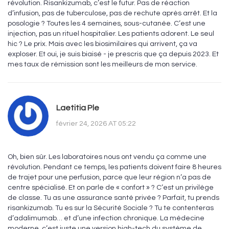
révolution. Risankizumab, c’est le futur. Pas de réaction
d’infusion, pas de tuberculose, pas de rechute après arrêt. Et la
posologie ? Toutes les 4 semaines, sous-cutanée. C’est une
injection, pas un rituel hospitalier. Les patients adorent. Le seul
hic ? Le prix. Mais avec les biosimilaires qui arrivent, ça va
exploser. Et oui, je suis biaisé - je prescris que ça depuis 2023. Et
mes taux de rémission sont les meilleurs de mon service.
Laetitia Ple
février 24, 2026 AT 05:22
Oh, bien sûr. Les laboratoires nous ont vendu ça comme une
révolution. Pendant ce temps, les patients doivent faire 8 heures
de trajet pour une perfusion, parce que leur région n’a pas de
centre spécialisé. Et on parle de « confort » ? C’est un privilège
de classe. Tu as une assurance santé privée ? Parfait, tu prends
risankizumab. Tu es sur la Sécurité Sociale ? Tu te contenteras
d’adalimumab… et d’une infection chronique. La médecine
moderne, c’est juste une version high-tech du système de