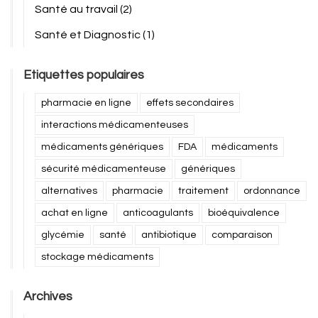
Santé au travail
(2)
Santé et Diagnostic
(1)
Etiquettes populaires
pharmacie en ligne
effets secondaires
interactions médicamenteuses
médicaments génériques
FDA
médicaments
sécurité médicamenteuse
génériques
alternatives
pharmacie
traitement
ordonnance
achat en ligne
anticoagulants
bioéquivalence
glycémie
santé
antibiotique
comparaison
stockage médicaments
Archives