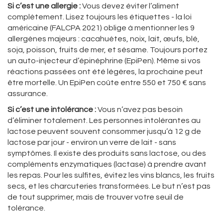
Si c’est une allergie :
Vous devez éviter l’aliment
complètement. Lisez toujours les étiquettes - la loi
américaine (FALCPA 2021) oblige à mentionner les 9
allergènes majeurs : cacahuètes, noix, lait, œufs, blé,
soja, poisson, fruits de mer, et sésame. Toujours portez
un auto-injecteur d’épinéphrine (EpiPen). Même si vos
réactions passées ont été légères, la prochaine peut
être mortelle. Un EpiPen coûte entre 550 et 750 € sans
assurance.
Si c’est une intolérance :
Vous n’avez pas besoin
d’éliminer totalement. Les personnes intolérantes au
lactose peuvent souvent consommer jusqu’à 12 g de
lactose par jour - environ un verre de lait - sans
symptômes. Il existe des produits sans lactose, ou des
compléments enzymatiques (lactase) à prendre avant
les repas. Pour les sulfites, évitez les vins blancs, les fruits
secs, et les charcuteries transformées. Le but n’est pas
de tout supprimer, mais de trouver votre seuil de
tolérance.