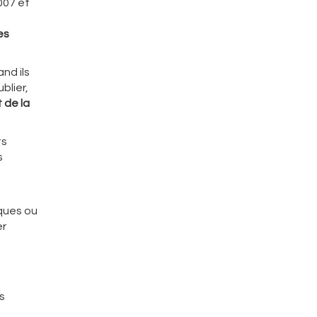
007 et
es
nd ils
blier,
 de la
ts
s
ques ou
er
s