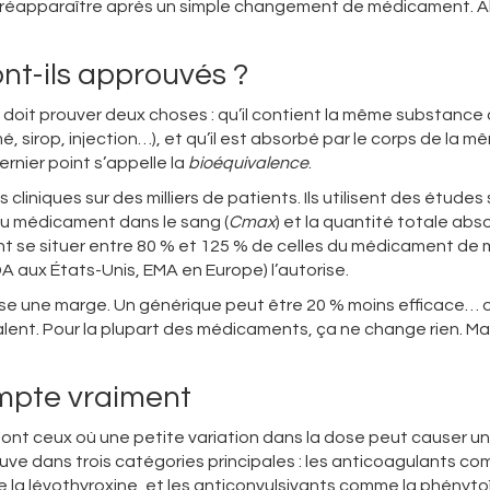
sie réapparaître après un simple changement de médicament. Al
nt-ils approuvés ?
 doit prouver deux choses : qu’il contient la même substance 
sirop, injection…), et qu’il est absorbé par le corps de la m
nier point s’appelle la
bioéquivalence
.
liniques sur des milliers de patients. Ils utilisent des études 
du médicament dans le sang (
Cmax
) et la quantité totale ab
vent se situer entre 80 % et 125 % de celles du médicament de
FDA aux États-Unis, EMA en Europe) l’autorise.
aisse une marge. Un générique peut être 20 % moins efficace… 
ent. Pour la plupart des médicaments, ça ne change rien. Ma
ompte vraiment
ont ceux où une petite variation dans la dose peut causer u
uve dans trois catégories principales : les anticoagulants co
e la lévothyroxine, et les anticonvulsivants comme la phényto