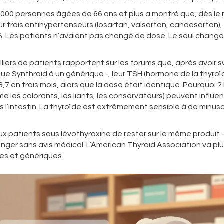
 000 personnes âgées de 66 ans et plus a montré que, dès le 
ur trois antihypertenseurs (losartan, valsartan, candesartan), 
%. Les patients n’avaient pas changé de dose. Le seul chang
illiers de patients rapportent sur les forums que, après avoir 
ue Synthroid à un générique -, leur TSH (hormone de la thyroï
,7 en trois mois, alors que la dose était identique. Pourquoi 
me les colorants, les liants, les conservateurs) peuvent influen
s l’intestin. La thyroïde est extrêmement sensible à de minus
 patients sous lévothyroxine de rester sur le même produit - 
ger sans avis médical. L’American Thyroid Association va plus 
ues et génériques.