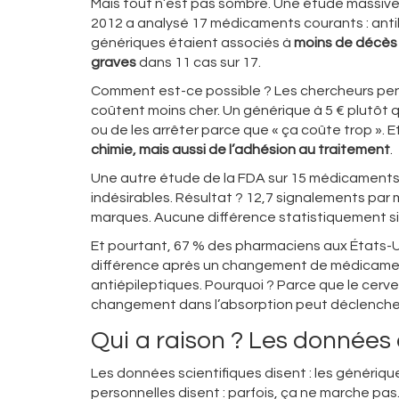
Mais tout n’est pas sombre. Une étude massive 
2012 a analysé 17 médicaments courants : antih
génériques étaient associés à
moins de décès
graves
dans 11 cas sur 17.
Comment est-ce possible ? Les chercheurs pen
coûtent moins cher. Un générique à 5 € plutôt qu
ou de les arrêter parce que « ça coûte trop ». Et
chimie, mais aussi de l’adhésion au traitement
.
Une autre étude de la FDA sur 15 médicaments 
indésirables. Résultat ? 12,7 signalements par 
marques. Aucune différence statistiquement sig
Et pourtant, 67 % des pharmaciens aux États-Un
différence après un changement de médicament
antiépileptiques. Pourquoi ? Parce que le cerve
changement dans l’absorption peut déclencher 
Qui a raison ? Les données 
Les données scientifiques disent : les génériqu
personnelles disent : parfois, ça ne marche pas.