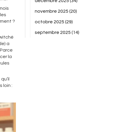
décembre 2025
(34)
mois
novembre 2025
(20)
les
ement ?
octobre 2025
(29)
septembre 2025
(14)
switché
de) a
? Parce
cer la
cules
qu’il
loin :