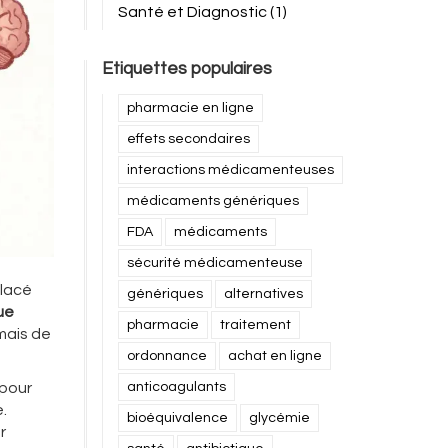
Santé et Diagnostic
(1)
Etiquettes populaires
pharmacie en ligne
effets secondaires
interactions médicamenteuses
médicaments génériques
FDA
médicaments
sécurité médicamenteuse
placé
génériques
alternatives
ue
pharmacie
traitement
mais de
ordonnance
achat en ligne
 pour
anticoagulants
.
bioéquivalence
glycémie
r