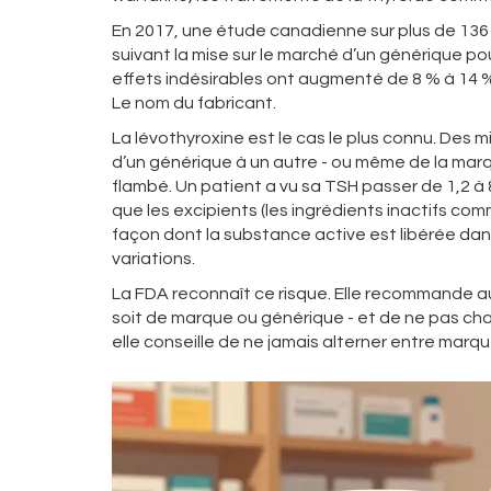
En 2017, une étude canadienne sur plus de 136
suivant la mise sur le marché d’un générique po
effets indésirables ont augmenté de 8 % à 14 
Le nom du fabricant.
La lévothyroxine est le cas le plus connu. Des m
d’un générique à un autre - ou même de la marq
flambé. Un patient a vu sa TSH passer de 1,2 à 8
que les excipients (les ingrédients inactifs com
façon dont la substance active est libérée dan
variations.
La FDA reconnaît ce risque. Elle recommande aux
soit de marque ou générique - et de ne pas chan
elle conseille de ne jamais alterner entre marq