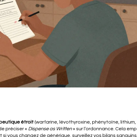
peutique étroit
(warfarine, lévothyroxine, phénytoïne, lithium,
e préciser «
Dispense as Written
» sur l’ordonnance. Cela emp
i vous changez de générique, surveillez vos bilans sanguins