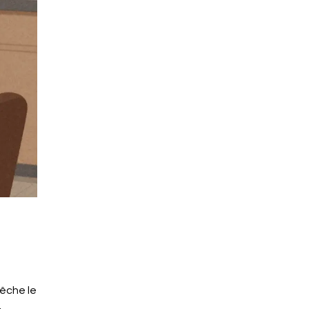
êche le
.