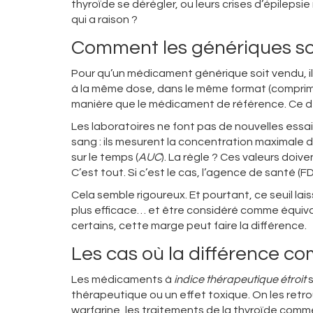
thyroïde se dérégler, ou leurs crises d’épilep
qui a raison ?
Comment les génériques so
Pour qu’un médicament générique soit vendu, il
à la même dose, dans le même format (comprimé, 
manière que le médicament de référence. Ce der
Les laboratoires ne font pas de nouvelles essais c
sang : ils mesurent la concentration maximale 
sur le temps (
AUC
). La règle ? Ces valeurs doi
C’est tout. Si c’est le cas, l’agence de santé (
Cela semble rigoureux. Et pourtant, ce seuil l
plus efficace… et être considéré comme équival
certains, cette marge peut faire la différence.
Les cas où la différence c
Les médicaments à
indice thérapeutique étroit
s
thérapeutique ou un effet toxique. On les retro
warfarine, les traitements de la thyroïde comm