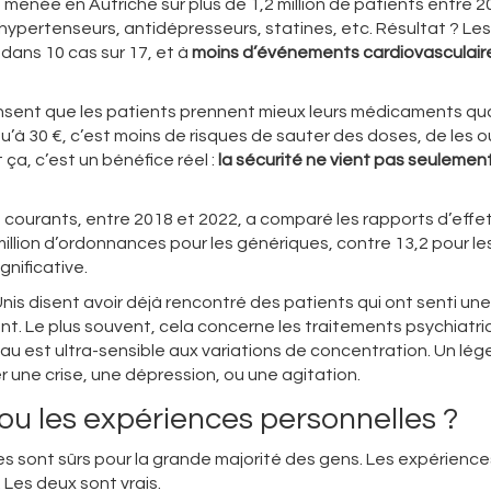
menée en Autriche sur plus de 1,2 million de patients entre 2
ypertenseurs, antidépresseurs, statines, etc. Résultat ? Les
dans 10 cas sur 17, et à
moins d’événements cardiovasculair
sent que les patients prennent mieux leurs médicaments qua
’à 30 €, c’est moins de risques de sauter des doses, de les ou
 ça, c’est un bénéfice réel :
la sécurité ne vient pas seulement
courants, entre 2018 et 2022, a comparé les rapports d’effe
million d’ordonnances pour les génériques, contre 13,2 pour le
nificative.
is disent avoir déjà rencontré des patients qui ont senti une
. Le plus souvent, cela concerne les traitements psychiatri
au est ultra-sensible aux variations de concentration. Un lég
une crise, une dépression, ou une agitation.
ou les expériences personnelles ?
es sont sûrs pour la grande majorité des gens. Les expérience
 Les deux sont vrais.