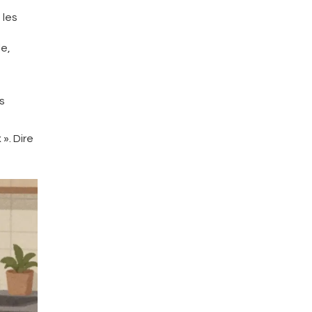
 les
le,
s
». Dire