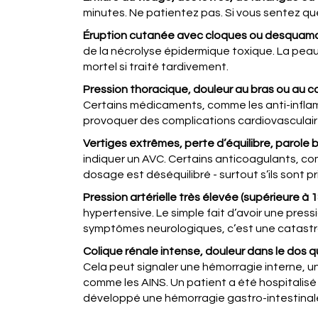
minutes. Ne patientez pas. Si vous sentez qu
Éruption cutanée avec cloques ou desquam
de la nécrolyse épidermique toxique. La pea
mortel si traité tardivement.
Pression thoracique, douleur au bras ou au co
Certains médicaments, comme les anti-inflam
provoquer des complications cardiovasculaire
Vertiges extrêmes, perte d’équilibre, parole b
indiquer un AVC. Certains anticoagulants, co
dosage est déséquilibré - surtout s’ils sont 
Pression artérielle très élevée (supérieure à
hypertensive. Le simple fait d’avoir une pres
symptômes neurologiques, c’est une catastr
Colique rénale intense, douleur dans le dos q
Cela peut signaler une hémorragie interne, 
comme les AINS. Un patient a été hospitalisé 
développé une hémorragie gastro-intestinale 