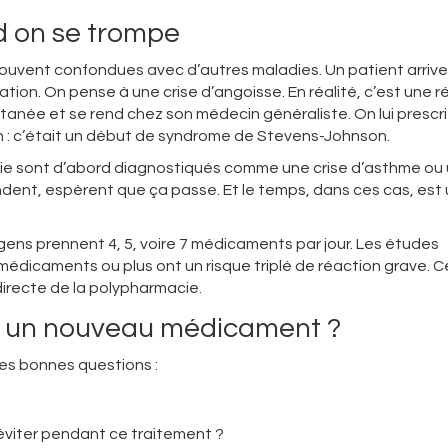
d on se trompe
uvent confondues avec d’autres maladies. Un patient arrive
tion. On pense à une crise d’angoisse. En réalité, c’est une r
tanée et se rend chez son médecin généraliste. On lui prescri
tion : c’était un début de syndrome de Stevens-Johnson.
ie sont d’abord diagnostiqués comme une crise d’asthme ou
ndent, espèrent que ça passe. Et le temps, dans ces cas, est
gens prennent 4, 5, voire 7 médicaments par jour. Les études
édicaments ou plus ont un risque triplé de réaction grave. C
irecte de la polypharmacie.
e un nouveau médicament ?
les bonnes questions :
viter pendant ce traitement ?