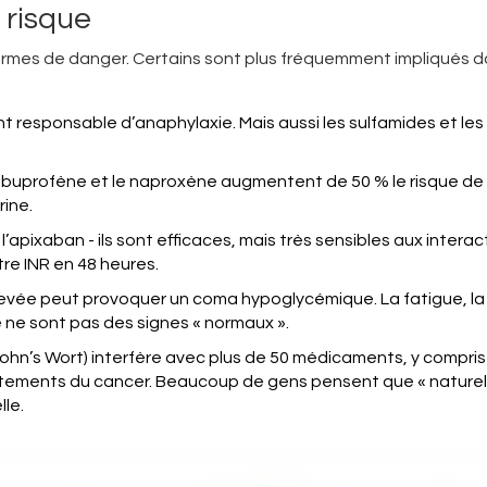
 risque
rmes de danger. Certains sont plus fréquemment impliqués d
vent responsable d’anaphylaxie. Mais aussi les sulfamides et les
L’ibuprofène et le naproxène augmentent de 50 % le risque de
rine.
 l’apixaban - ils sont efficaces, mais très sensibles aux interac
tre INR en 48 heures.
levée peut provoquer un coma hypoglycémique. La fatigue, la
ce ne sont pas des signes « normaux ».
. John’s Wort) interfère avec plus de 50 médicaments, y compris
raitements du cancer. Beaucoup de gens pensent que « naturel
lle.