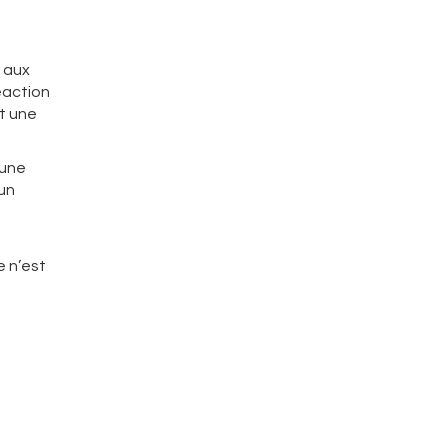
 aux
éaction
t une
 une
 un
e n’est