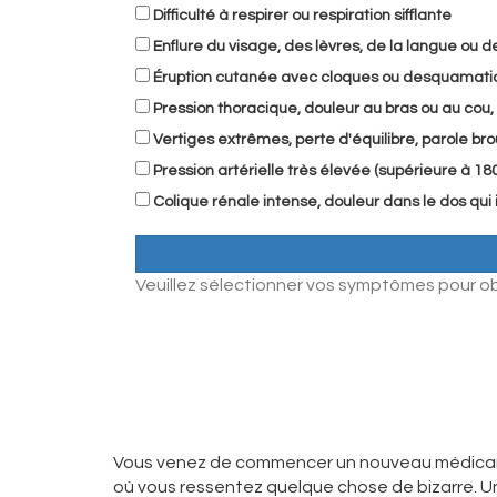
Difficulté à respirer ou respiration sifflante
Enflure du visage, des lèvres, de la langue ou d
Éruption cutanée avec cloques ou desquamati
Pression thoracique, douleur au bras ou au cou, 
Vertiges extrêmes, perte d'équilibre, parole brou
Pression artérielle très élevée (supérieure à 1
Colique rénale intense, douleur dans le dos qui
Veuillez sélectionner vos symptômes pour ob
Vous venez de commencer un nouveau médicame
où vous ressentez quelque chose de bizarre. Un