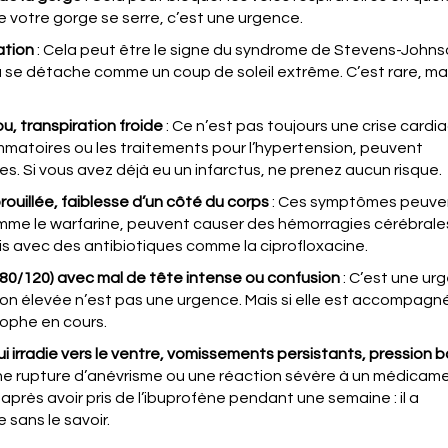
e votre gorge se serre, c’est une urgence.
ation
: Cela peut être le signe du syndrome de Stevens-Johns
u se détache comme un coup de soleil extrême. C’est rare, ma
u, transpiration froide
: Ce n’est pas toujours une crise cardi
matoires ou les traitements pour l’hypertension, peuvent
s. Si vous avez déjà eu un infarctus, ne prenez aucun risque.
rouillée, faiblesse d’un côté du corps
: Ces symptômes peuve
mme le warfarine, peuvent causer des hémorragies cérébrales 
pris avec des antibiotiques comme la ciprofloxacine.
 180/120) avec mal de tête intense ou confusion
: C’est une ur
sion élevée n’est pas une urgence. Mais si elle est accompag
ophe en cours.
ui irradie vers le ventre, vomissements persistants, pression 
une rupture d’anévrisme ou une réaction sévère à un médicam
après avoir pris de l’ibuprofène pendant une semaine : il a
sans le savoir.