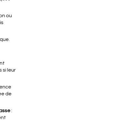
on ou
is
aque.
nt
si leur
gence
née de
basse
:
ent