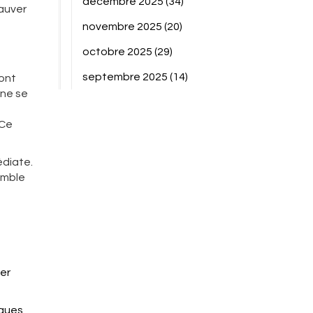
décembre 2025
(34)
sauver
novembre 2025
(20)
octobre 2025
(29)
septembre 2025
(14)
sont
s ne se
 Ce
édiate.
emble
er
lques