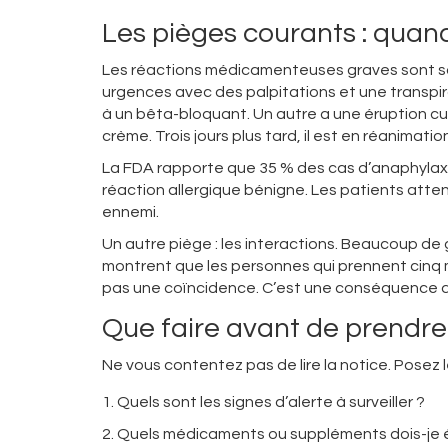
Les pièges courants : quan
Les réactions médicamenteuses graves sont so
urgences avec des palpitations et une transpira
à un bêta-bloquant. Un autre a une éruption cu
crème. Trois jours plus tard, il est en réanima
La FDA rapporte que 35 % des cas d’anaphylax
réaction allergique bénigne. Les patients atte
ennemi.
Un autre piège : les interactions. Beaucoup de 
montrent que les personnes qui prennent cinq m
pas une coïncidence. C’est une conséquence d
Que faire avant de prendr
Ne vous contentez pas de lire la notice. Posez 
Quels sont les signes d’alerte à surveiller ?
Quels médicaments ou suppléments dois-je é