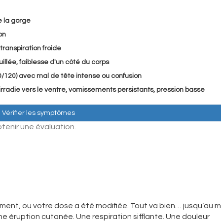
e la gorge
on
transpiration froide
illée, faiblesse d'un côté du corps
80/120) avec mal de tête intense ou confusion
 irradie vers le ventre, vomissements persistants, pression basse
Vérifier les symptômes
tenir une évaluation.
nt, ou votre dose a été modifiée. Tout va bien… jusqu’au
e éruption cutanée. Une respiration sifflante. Une douleur