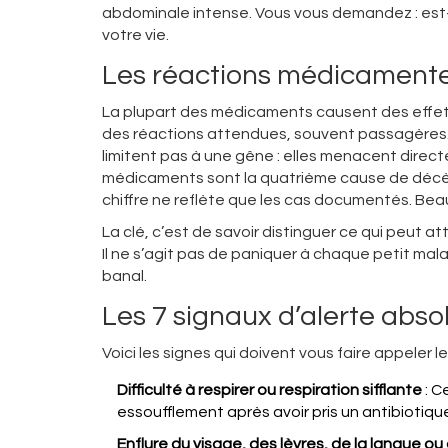
abdominale intense. Vous vous demandez : est-c
votre vie.
Les réactions médicamenteu
La plupart des médicaments causent des effets
des réactions attendues, souvent passagères.
limitent pas à une gêne : elles menacent directe
médicaments sont la quatrième cause de décès
chiffre ne reflète que les cas documentés. Bea
La clé, c’est de savoir distinguer ce qui peut a
Il ne s’agit pas de paniquer à chaque petit mal
banal.
Les 7 signaux d’alerte abso
Voici les signes qui doivent vous faire appeler 
Difficulté à respirer ou respiration sifflante
: C
essoufflement après avoir pris un antibiotique
Enflure du visage, des lèvres, de la langue ou