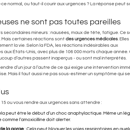
e normal, ou faut-il courir aux urgences ? La réponse peut 
ses ne sont pas toutes pareilles
 secondaires mineurs : nausées, maux de tête, fatigue. Ce 
 Mais certaines réactions sont
des urgences médicales
. Elle
ment la vie. Selon la FDA, les réactions indésirables aux
 aux États-Unis, avec plus de 106 000 morts chaque année.
ucoup d’autres passent inaperçus - ou sont mal interprétés.
ttendre d’un jour à l’autre de ce qui exige une intervention imm
aise. Mais il faut aussi ne pas sous-estimer un symptôme qui s
lus
le 15 ou vous rendre aux urgences sans attendre :
ela peut être le début d’un choc anaphylactique. Même un lég
 comme l’amoxicilline doit alerter.
 de la gorge
: Cela peut bloquer les voies respiratoires en que