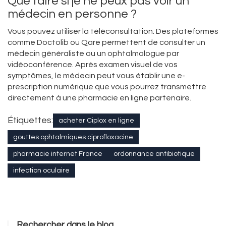
Que faire si je ne peux pas voir un
médecin en personne ?
Vous pouvez utiliser la téléconsultation. Des plateformes
comme Doctolib ou Qare permettent de consulter un
médecin généraliste ou un ophtalmologue par
vidéoconférence. Après examen visuel de vos
symptômes, le médecin peut vous établir une e-
prescription numérique que vous pourrez transmettre
directement à une pharmacie en ligne partenaire.
Étiquettes:
acheter Ciplox en ligne
gouttes ophtalmiques ciprofloxacine
pharmacie internet France
ordonnance antibiotique
infection oculaire
Rechercher dans le blog…