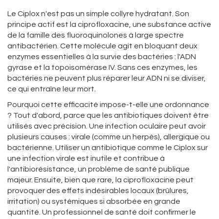
Le Ciplox n'est pas un simple collyre hydratant. Son
principe actif est la
ciprofloxacine
,
une substance active
de la famille des fluoroquinolones à large spectre
antibactérien
. Cette molécule agit en bloquant deux
enzymes essentielles à la survie des bactéries : l'ADN
gyrase et la topoisomérase IV. Sans ces enzymes, les
bactéries ne peuvent plus réparer leur ADN ni se diviser,
ce qui entraîne leur mort.
Pourquoi cette efficacité impose-t-elle une ordonnance
? Tout d'abord, parce que les antibiotiques doivent être
utilisés avec précision. Une infection oculaire peut avoir
plusieurs causes : virale (comme un herpès), allergique ou
bactérienne. Utiliser un antibiotique comme le Ciplox sur
une infection virale est inutile et contribue à
l'antibiorésistance, un problème de santé publique
majeur. Ensuite, bien que rare, la ciprofloxacine peut
provoquer des effets indésirables locaux (brûlures,
irritation) ou systémiques si absorbée en grande
quantité. Un professionnel de santé doit confirmer le