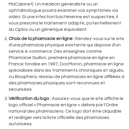
MaCabinet). Un médecin généraliste ou un
ophtalmologue pourra examiner vos symptômes via
vidéo. Si une infection bactérienne est suspectée, il
vous prescrira le traitement adapté, potentiellement
du Ciplox ou un générique équivalent.
Choix de la pharmacie en ligne :
Rendez-vous sur le site
d'une pharmacie physique existante qui dispose d'un
service e-commerce. Des enseignes comme
Pharmacie Guillon
,
première pharmacie en ligne en
France fondée en 1997
,
DocMoron
,
pharmacie en ligne
spécialisée dans les traitements chroniques et aiguës
,
ou
Biosphera
,
réseau de pharmacies en ligne affiliées à
des pharmacies physiques
sont reconnues et
sécurisées.
Vérification du logo :
Assurez-vous que le site affiche le
logo officiel « Pharmacie en ligne » délivré par l'Ordre
national des pharmaciens. Ce logo doit être cliquable
et rediriger vers la liste officielle des pharmacies
autorisées.