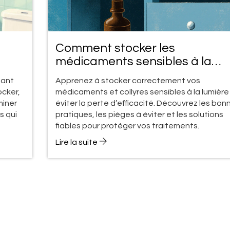
Comment stocker les
médicaments sensibles à la
t
lumière et les collyres
dant
Apprenez à stocker correctement vos
ocker,
médicaments et collyres sensibles à la lumière
miner
éviter la perte d’efficacité. Découvrez les bon
s qui
pratiques, les pièges à éviter et les solutions
fiables pour protéger vos traitements.
Lire la suite