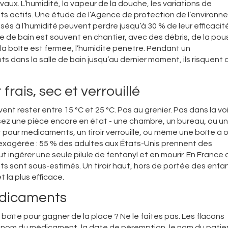
x. L’humidité, la vapeur de la douche, les variations de
s actifs. Une étude de l’Agence de protection de l’environ
s à l’humidité peuvent perdre jusqu’à 30 % de leur efficacit
e de bain est souvent en chantier, avec des débris, de la pou
la boîte est fermée, l’humidité pénètre. Pendant un
dans la salle de bain jusqu’au dernier moment, ils risquent 
frais, sec et verrouillé
nt rester entre 15 °C et 25 °C. Pas au grenier. Pas dans la voi
ssez une pièce encore en état - une chambre, un bureau, ou un
rt pour médicaments, un tiroir verrouillé, ou même une boîte à o
exagérée : 55 % des adultes aux États-Unis prennent des
ngérer une seule pilule de fentanyl et en mourir. En France a
 sont sous-estimés. Un tiroir haut, hors de portée des enfan
t la plus efficace.
édicaments
oîte pour gagner de la place ? Ne le faites pas. Les flacons
t le nom du médicament, la date de péremption, le nom du patie