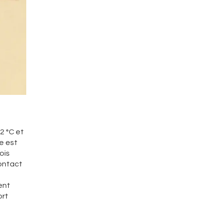
2 °C et
e est
ois
contact
ent
ort