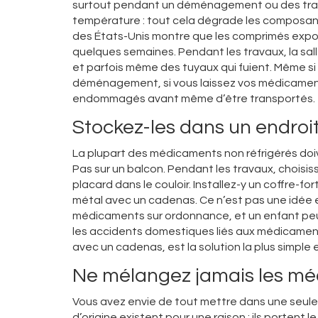
surtout pendant un déménagement ou des travau
température : tout cela dégrade les composant
des États-Unis montre que les comprimés exposé
quelques semaines. Pendant les travaux, la sall
et parfois même des tuyaux qui fuient. Même si 
déménagement, si vous laissez vos médicaments 
endommagés avant même d’être transportés.
Stockez-les dans un endroit 
La plupart des médicaments non réfrigérés doive
Pas sur un balcon. Pendant les travaux, choisi
placard dans le couloir. Installez-y un coffre-fo
métal avec un cadenas. Ce n’est pas une idée 
médicaments sur ordonnance, et un enfant peut i
les accidents domestiques liés aux médicaments
avec un cadenas, est la solution la plus simple e
Ne mélangez jamais les m
Vous avez envie de tout mettre dans une seule b
d’origine existent pour une raison : ils porten