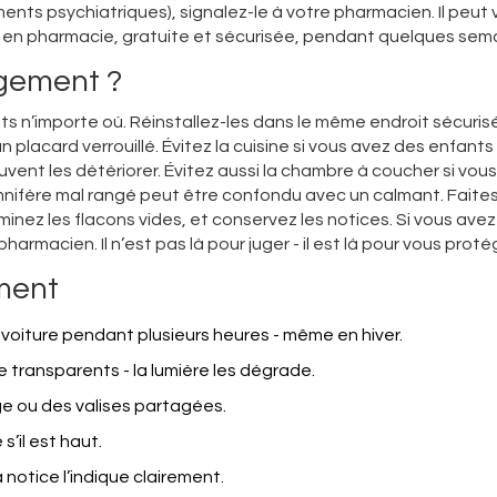
ements psychiatriques), signalez-le à votre pharmacien. Il peut
 en pharmacie, gratuite et sécurisée, pendant quelques sem
gement ?
ts n’importe où. Réinstallez-les dans le même endroit sécuris
un placard verrouillé. Évitez la cuisine si vous avez des enfants 
vent les détériorer. Évitez aussi la chambre à coucher si vous
mnifère mal rangé peut être confondu avec un calmant. Faite
iminez les flacons vides, et conservez les notices. Si vous ave
macien. Il n’est pas là pour juger - il est là pour vous proté
ument
voiture pendant plusieurs heures - même en hiver.
 transparents - la lumière les dégrade.
e ou des valises partagées.
s’il est haut.
a notice l’indique clairement.