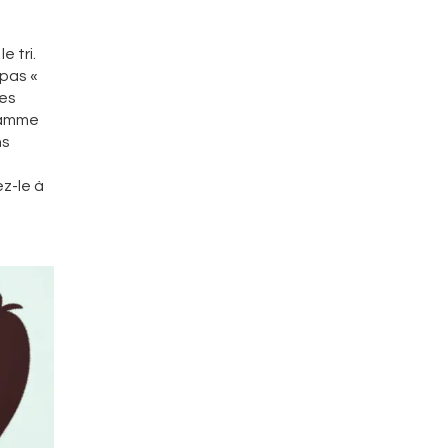
 tri.
 pas «
des
gramme
ns
s
z-le à