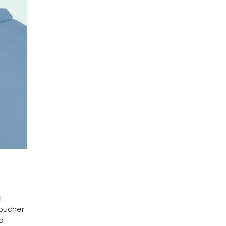
 :
toucher
à