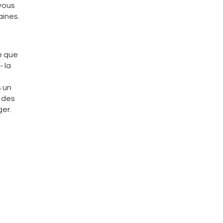
 vous
aines.
é que
- la
s un
z des
ger.