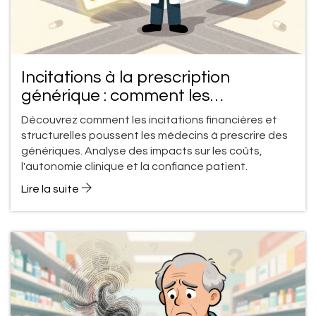
Incitations à la prescription
générique : comment les
récompenses pour les
Découvrez comment les incitations financières et
professionnels de santé
structurelles poussent les médecins à prescrire des
fonctionnent-elles ?
génériques. Analyse des impacts sur les coûts,
l'autonomie clinique et la confiance patient.
Lire la suite