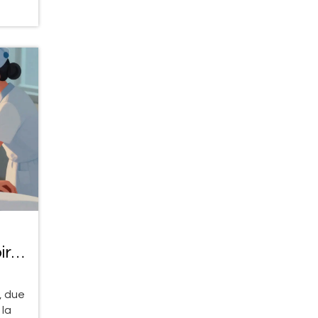
ir
, due
 la