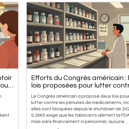
toir
Efforts du Congrès américain : 
tout
lois proposées pour lutter cont
les pénuries de médicaments
n
Le Congrès américain a proposé deux lois pou
lutter contre les pénuries de médicaments, ma
elles sont bloquées depuis le shutdown de 202
réent
S.2665 exige que les fabricants alertent la FDA
mais sans financement ni personnel, aucune
mesure ne peut être appliquée.