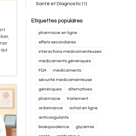
Santé et Diagnostic
(1)
Etiquettes populaires
ant
pharmacie en ligne
ker,
effets secondaires
iner
 qui
interactions médicamenteuses
médicaments génériques
FDA
médicaments
sécurité médicamenteuse
génériques
alternatives
pharmacie
traitement
ordonnance
achat en ligne
anticoagulants
bioéquivalence
glycémie