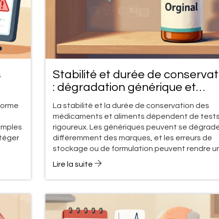
s
Stabilité et durée de conservat
: dégradation générique et
 en
sécurité des produits
 forme
La stabilité et la durée de conservation des
médicaments et aliments dépendent de test
xemples
rigoureux. Les génériques peuvent se dégrad
otéger
différemment des marques, et les erreurs de
stockage ou de formulation peuvent rendre u
produit dangereux. Voici ce que vous devez sa
Lire la suite
pour garantir la sécurité.