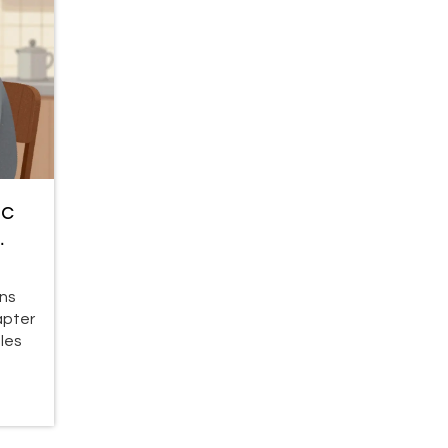
1c
ons
apter
 les