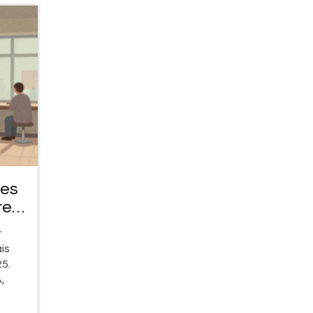
les
re
r
is
5.
,