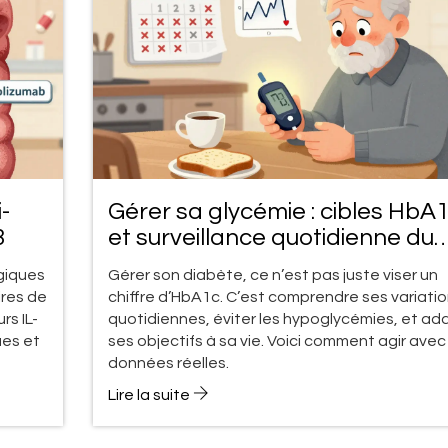
i-
Gérer sa glycémie : cibles HbA
3
et surveillance quotidienne du
glucose
ogiques
Gérer son diabète, ce n’est pas juste viser un
ires de
chiffre d’HbA1c. C’est comprendre ses variati
urs IL-
quotidiennes, éviter les hypoglycémies, et ad
ues et
ses objectifs à sa vie. Voici comment agir avec
données réelles.
Lire la suite