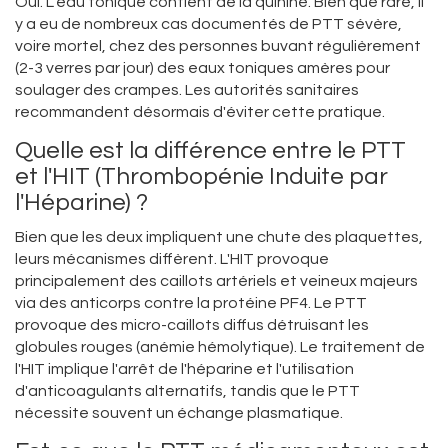
Oui. L'eau tonique contient de la quinine. Bien que rare, il
y a eu de nombreux cas documentés de PTT sévère,
voire mortel, chez des personnes buvant régulièrement
(2-3 verres par jour) des eaux toniques amères pour
soulager des crampes. Les autorités sanitaires
recommandent désormais d'éviter cette pratique.
Quelle est la différence entre le PTT
et l'HIT (Thrombopénie Induite par
l'Héparine) ?
Bien que les deux impliquent une chute des plaquettes,
leurs mécanismes diffèrent. L'HIT provoque
principalement des caillots artériels et veineux majeurs
via des anticorps contre la protéine PF4. Le PTT
provoque des micro-caillots diffus détruisant les
globules rouges (anémie hémolytique). Le traitement de
l'HIT implique l'arrêt de l'héparine et l'utilisation
d'anticoagulants alternatifs, tandis que le PTT
nécessite souvent un échange plasmatique.