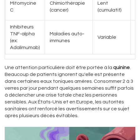
Mitomycine
Chimiothérapie
Lent
d
C
(cancer)
(cumulatif)
d
Inhibiteurs
TNF-alpha
Maladies auto-
I
Variable
(ex:
immunes
mé
Adalimumab)
Une attention particulière doit être portée à la
quinine
.
Beaucoup de patients ignorent qu'elle est présente
dans certaines eaux toniques amères. Consommer 2 à 3
verres par jour pendant quelques semaines suffit parfois
à déclencher une crise fatale chez les personnes
sensibles. Aux États-Unis et en Europe, les autorités
sanitaires ont renforcé les avertissements sur ce sujet
après plusieurs décès évitables.