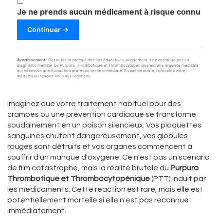
Je ne prends aucun médicament à risque connu
Continuer →
Avertissement :
Cet outil est conçu à des fins éducatives uniquement. Il ne constitue pas un
diagnostic médical. Le Purpura Thrombotique et Thrombocytopénique est une urgence médicale
qui nécessite une évaluation professionnelle immédiate. En cas de doute, contactez votre
médecin ou rendez-vous aux urgences.
Imaginez que votre traitement habituel pour des
crampes ou une prévention cardiaque se transforme
soudainement en un poison silencieux. Vos plaquettes
sanguines chutent dangereusement, vos globules
rouges sont détruits et vos organes commencent à
souffrir d'un manque d'oxygène. Ce n'est pas un scénario
de film catastrophe, mais la réalité brutale du
Purpura
Thrombotique et Thrombocytopénique
(PTT) induit par
les médicaments. Cette réaction est rare, mais elle est
potentiellement mortelle si elle n'est pas reconnue
immédiatement.