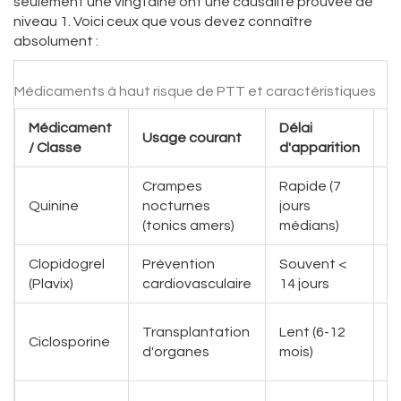
seulement une vingtaine ont une causalité prouvée de
niveau 1. Voici ceux que vous devez connaître
absolument :
Médicaments à haut risque de PTT et caractéristiques
Médicament
Délai
T
Usage courant
/ Classe
d'apparition
ri
Crampes
Rapide (7
I
Quinine
nocturnes
jours
m
(tonics amers)
médians)
(s
Clopidogrel
Prévention
Souvent <
I
(Plavix)
cardiovasculaire
14 jours
m
To
Transplantation
Lent (6-12
Ciclosporine
d
d'organes
mois)
d
To