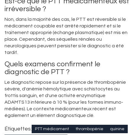
Est-ce que le PTT médicamenteux est
irréversible ?
Non, dans la majorité des cas, le PTT est réversible si le
médicament coupable est arrêté rapidement et si le
traitement approprié (échange plasmatique) est mis en
place. Cependant, des séquelles rénales ou
neurologiques peuvent persister si le diagnostic a été
tardif.
Quels examens confirment le
diagnostic de PTT ?
Le diagnostic repose sur la présence de thrombopénie
sévère, d'anémie hémolytique avec schistocytes au
frottis sanguin, et d'une activité enzymatique
ADAMTS13 inférieure à 10 % (pour les formes immuno-
médiées). Le contexte médicamenteux récent est
également un élément diagnostique clé.
Étiquettes:
PTT médicament
thrombopénie
quinine