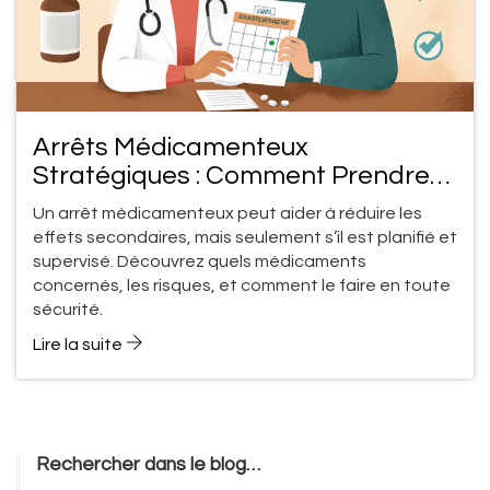
Arrêts Médicamenteux
Stratégiques : Comment Prendre
une Pause Sûre Sous Surveillance
Un arrêt médicamenteux peut aider à réduire les
Médicale
effets secondaires, mais seulement s’il est planifié et
supervisé. Découvrez quels médicaments
concernés, les risques, et comment le faire en toute
sécurité.
Lire la suite
Rechercher dans le blog…