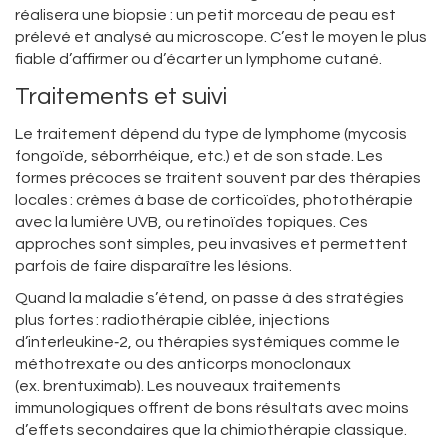
réalisera une biopsie : un petit morceau de peau est
prélevé et analysé au microscope. C’est le moyen le plus
fiable d’affirmer ou d’écarter un lymphome cutané.
Traitements et suivi
Le traitement dépend du type de lymphome (mycosis
fongoïde, séborrhéique, etc.) et de son stade. Les
formes précoces se traitent souvent par des thérapies
locales : crèmes à base de corticoïdes, photothérapie
avec la lumière UVB, ou retinoïdes topiques. Ces
approches sont simples, peu invasives et permettent
parfois de faire disparaître les lésions.
Quand la maladie s’étend, on passe à des stratégies
plus fortes : radiothérapie ciblée, injections
d’interleukine‑2, ou thérapies systémiques comme le
méthotrexate ou des anticorps monoclonaux
(ex. brentuximab). Les nouveaux traitements
immunologiques offrent de bons résultats avec moins
d’effets secondaires que la chimiothérapie classique.