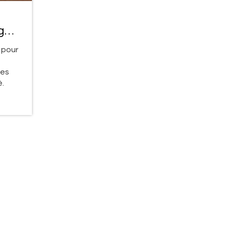
g
e pour
ses
é.