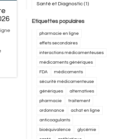
Santé et Diagnostic
(1)
te
026
Etiquettes populaires
ligne
pharmacie en ligne
effets secondaires
e
interactions médicamenteuses
médicaments génériques
FDA
médicaments
sécurité médicamenteuse
génériques
alternatives
pharmacie
traitement
ordonnance
achat en ligne
anticoagulants
bioéquivalence
glycémie