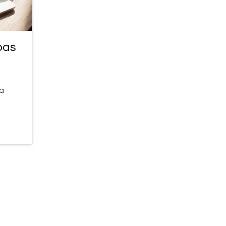
pas
la