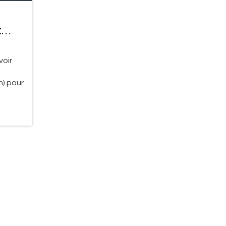
:
voir
n) pour