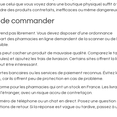
ue celui que vous voyez dans une boutique physique) suffit à v
vendre des produits contrefaits, inefficaces ou même dangereux
ant de commander
 vend pas librement. Vous devez disposer d’une ordonnance
upart des pharmacies en ligne demandent de la scanner ou de 
ible.
s peut cacher un produit de mauvaise qualité. Comparez le ta
s) et ajoutez les frais de livraison. Certains sites offrent la l
eut être intéressant.
 cartes bancaires ou les services de paiement reconnus. Évitez 
 car ils offrent peu de protection en cas de problème.
 norme pour les pharmacies qui ont un stock en France. Les livr
 l’étranger, avec un risque accru de contrefaçon.
numéro de téléphone ou un chat en direct. Posez une question 
tions de retour. Si la réponse est vague ou tardive, passez à 