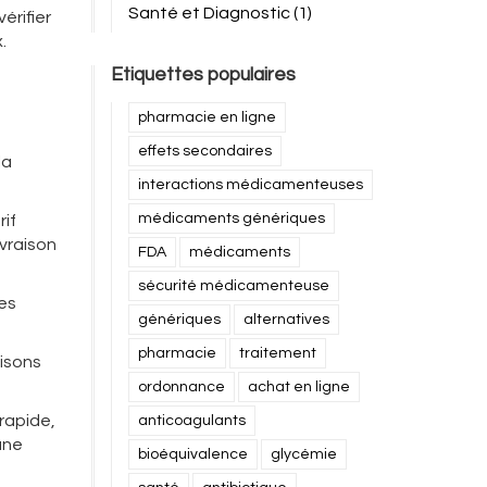
Santé et Diagnostic
(1)
érifier
.
Etiquettes populaires
pharmacie en ligne
effets secondaires
la
interactions médicamenteuses
médicaments génériques
rif
ivraison
FDA
médicaments
sécurité médicamenteuse
les
génériques
alternatives
pharmacie
traitement
aisons
ordonnance
achat en ligne
rapide,
anticoagulants
une
bioéquivalence
glycémie