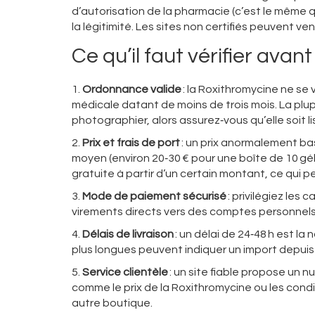
d’autorisation de la pharmacie (c’est le même q
la légitimité. Les sites non certifiés peuvent 
Ce qu’il faut vérifier av
1.
Ordonnance valide
: la Roxithromycine ne se
médicale datant de moins de trois mois. La pl
photographier, alors assurez‑vous qu’elle soit lis
2.
Prix et frais de port
: un prix anormalement ba
moyen (environ 20‑30 € pour une boîte de 10 gélule
gratuite à partir d’un certain montant, ce qui p
3.
Mode de paiement sécurisé
: privilégiez les
virements directs vers des comptes personnels,
4.
Délais de livraison
: un délai de 24‑48 h est la
plus longues peuvent indiquer un import depuis
5.
Service clientèle
: un site fiable propose un 
comme le prix de la Roxithromycine ou les condi
autre boutique.