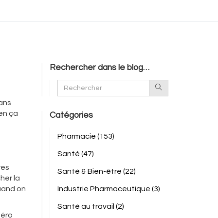
Rechercher dans le blog…
sans
ien ça
Catégories
Pharmacie
(153)
Santé
(47)
res
Santé & Bien-être
(22)
her la
quand on
Industrie Pharmaceutique
(3)
Santé au travail
(2)
méro