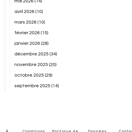
mai 2026
(14)
avril 2026
(10)
mars 2026
(10)
février 2026
(15)
janvier 2026
(28)
décembre 2025
(34)
novembre 2025
(20)
octobre 2025
(29)
septembre 2025
(14)
À
Conditions
Politique de
Données
Conta