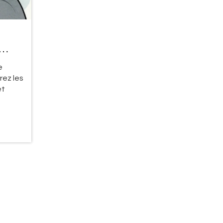
e
rez les
et