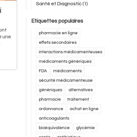
Santé et Diagnostic
(1)
i
Etiquettes populaires
ont
pharmacie en ligne
é une
effets secondaires
x
interactions médicamenteuses
médicaments génériques
FDA
médicaments
sécurité médicamenteuse
génériques
alternatives
pharmacie
traitement
ordonnance
achat en ligne
anticoagulants
bioéquivalence
glycémie