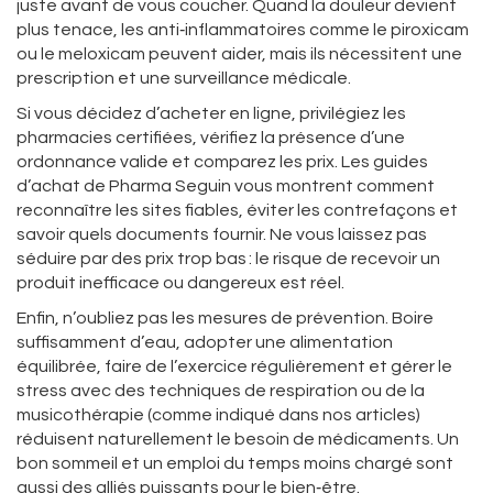
juste avant de vous coucher. Quand la douleur devient
plus tenace, les anti‑inflammatoires comme le piroxicam
ou le meloxicam peuvent aider, mais ils nécessitent une
prescription et une surveillance médicale.
Si vous décidez d’acheter en ligne, privilégiez les
pharmacies certifiées, vérifiez la présence d’une
ordonnance valide et comparez les prix. Les guides
d’achat de Pharma Seguin vous montrent comment
reconnaître les sites fiables, éviter les contrefaçons et
savoir quels documents fournir. Ne vous laissez pas
séduire par des prix trop bas : le risque de recevoir un
produit inefficace ou dangereux est réel.
Enfin, n’oubliez pas les mesures de prévention. Boire
suffisamment d’eau, adopter une alimentation
équilibrée, faire de l’exercice régulièrement et gérer le
stress avec des techniques de respiration ou de la
musicothérapie (comme indiqué dans nos articles)
réduisent naturellement le besoin de médicaments. Un
bon sommeil et un emploi du temps moins chargé sont
aussi des alliés puissants pour le bien‑être.