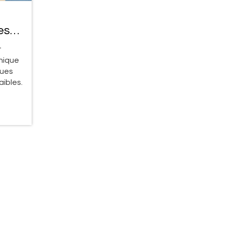
es
ts
t
hnique
ques
ibles.