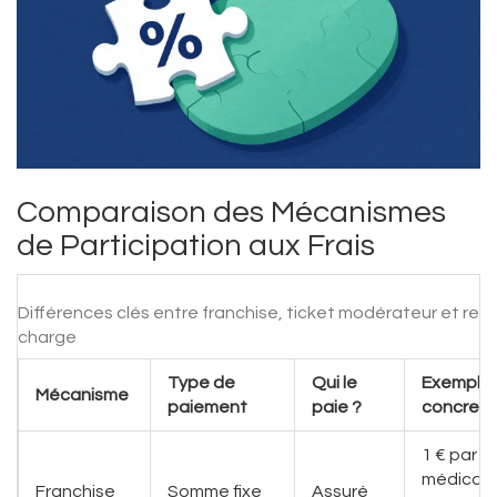
Comparaison des Mécanismes
de Participation aux Frais
Différences clés entre franchise, ticket modérateur et res
charge
Type de
Qui le
Exemple
Mécanisme
paiement
paie ?
concret
1 € par b
médicam
Franchise
Somme fixe
Assuré