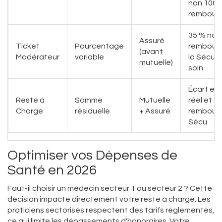
non 100
rembour
35 % non
Assuré
Ticket
Pourcentage
rembours
(avant
Modérateur
variable
la Sécu s
mutuelle)
soin
Écart ent
Reste à
Somme
Mutuelle
réel et
Charge
résiduelle
+ Assuré
rembour
Sécu
Optimiser vos Dépenses de
Santé en 2026
Faut-il choisir un médecin secteur 1 ou secteur 2 ? Cette
décision impacte directement votre reste à charge. Les
praticiens sectorisés respectent des tarifs réglementés,
ce qui limite les dépassements d'honoraires. Votre