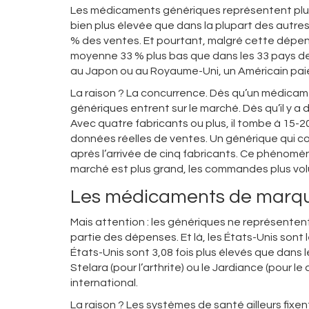
Les médicaments génériques représentent plus 
bien plus élevée que dans la plupart des autre
% des ventes. Et pourtant, malgré cette dépen
moyenne 33 % plus bas que dans les 33 pays de
au Japon ou au Royaume-Uni, un Américain pai
La raison ? La concurrence. Dès qu’un médicam
génériques entrent sur le marché. Dès qu’il y a d
Avec quatre fabricants ou plus, il tombe à 15-2
données réelles de ventes. Un générique qui coû
après l’arrivée de cinq fabricants. Ce phénomèn
marché est plus grand, les commandes plus volu
Les médicaments de marque
Mais attention : les génériques ne représenten
partie des dépenses. Et là, les États-Unis son
États-Unis sont 3,08 fois plus élevés que dans 
Stelara (pour l’arthrite) ou le Jardiance (pour l
international.
La raison ? Les systèmes de santé ailleurs fixen