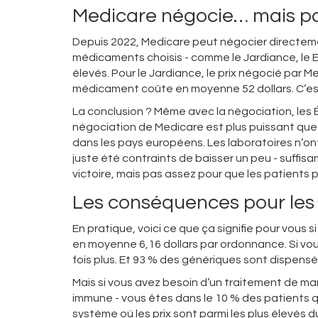
Medicare négocie… mais pa
Depuis 2022, Medicare peut négocier directeme
médicaments choisis - comme le Jardiance, le Eli
élevés. Pour le Jardiance, le prix négocié par M
médicament coûte en moyenne 52 dollars. C’est 
La conclusion ? Même avec la négociation, les 
négociation de Medicare est plus puissant que c
dans les pays européens. Les laboratoires n’ont p
juste été contraints de baisser un peu - suff
victoire, mais pas assez pour que les patients p
Les conséquences pour les 
En pratique, voici ce que ça signifie pour vous 
en moyenne 6,16 dollars par ordonnance. Si vo
fois plus. Et 93 % des génériques sont dispensé
Mais si vous avez besoin d’un traitement de ma
immune - vous êtes dans le 10 % des patients q
système où les prix sont parmi les plus élevés