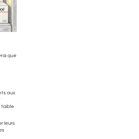
vrai que
nts aux
t
 faible
r leurs
es