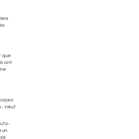
iers
rès
t que
ls ont
une
s payez
 - neuf
auto-
à un
ise