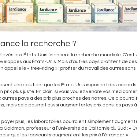
nance la recherche ?
 élevés aux États-Unis financent la recherche mondiale. C’est 
eloppés aux États-Unis. Mais d’autres pays profitent de ces
n appelle le « free-riding » : profiter du travail des autres sans
osent une solution : que les États-Unis imposent des accords
prix plus juste. En clair : si vous voulez vendre vos médicame
autres pays à des prix plus proches des nôtres. Cela pourrai
ns, mais cela pourrait aussi augmenter les prix dans les pays à
 à payer plus, les laboratoires pourraient simplement augmente
a Goldman, professeur à l’Université de Californie du Sud : « C
ur que les fabricants augmentent les prix à l’étranger. »