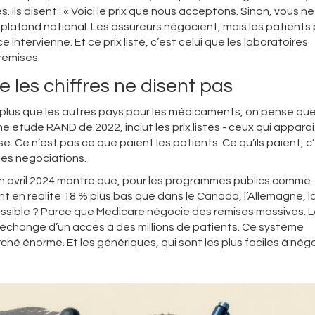
 Ils disent : « Voici le prix que nous acceptons. Sinon, vous ne
ix plafond national. Les assureurs négocient, mais les patients
e intervienne. Et ce prix listé, c’est celui que les laboratoires
 remises.
ue les chiffres ne disent pas
s plus que les autres pays pour les médicaments, on pense que
une étude RAND de 2022, inclut les prix listés - ceux qui appara
e. Ce n’est pas ce que paient les patients. Ce qu’ils paient, c’
t les négociations.
en avril 2024 montre que, pour les programmes publics comme
nt en réalité 18 % plus bas que dans le Canada, l’Allemagne, l
sible ? Parce que Medicare négocie des remises massives. 
n échange d’un accès à des millions de patients. Ce système
hé énorme. Et les génériques, qui sont les plus faciles à négo