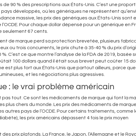
de 90 % des prescriptions aux États-Unis. C’est une proport
s pays développés, où les génériques ne représentent qu’env
dance massive, les prix des génériques aux États-Unis sont 
 l’OCDE. Pour chaque dollar dépensé pour un générique en F
e seulement 67 cents.
ent de marque perd sa protection brevetée, plusieurs fabric
eux ou trois concurrents, le prix chute à 35-40 % du prix d’orig
0 %. C’est ce que montre l’analyse de la FDA de 2019, basée s
tait 100 dollars quand il était sous brevet peut coûter 15 dol
e est plus fort aux États-Unis que partout ailleurs, parce que
mineuses, et les négociations plus agressives.
 : le vrai problème américain
t pas tout. Ce sont les médicaments de marque qui font la m
t les plus chers du monde. Les prix des médicaments de marqu
les autres pays de l’OCDE. Pour certains traitements, comme l
e diabète), les prix américains dépassent 4 fois le prix moyen
t des prix plafonds. La France, le Japon, l’Allemagne et le Ro