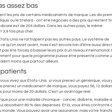
s assez bas
nt les prix de certains médicaments de marque. Les dix prem
quis ou le Stelara - ont été négociés à des prix qui restent t
edicare est de 204 dollars. Dans les autres pays, le même
3,9 fois plus cher.
États-Unis ne rattrapent pas les autres pays. Le système de
e qu’on avait avant, mais il est encore loin d’être aussi direc
as été forcés à baisser leurs prix à un niveau international. I
isamment pour que le programme puisse être présenté comme 
aient moins que partout ailleurs.
patients
si vous vivez aux États-Unis : si vous prenez un générique, vou
us prenez un médicament de marque, vous payez 56,12 dollars
s pour moins de 20 dollars. C’est un avantage réel.
rque pour une maladie chronique - cancer, diabète, maladie 
ui absorbent 80 % des dépenses. Et là, vous êtes confronté 
 du monde. Vous pouvez avoir une assurance, mais votre franch