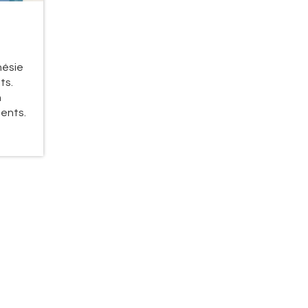
es
hésie
ts.
n
ents.