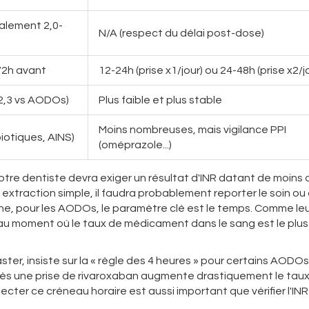
éalement 2,0-
N/A (respect du délai post-dose)
R 72h avant
12-24h (prise x1/jour) ou 24-48h (prise x2/j
x2,3 vs AODOs)
Plus faible et plus stable
Moins nombreuses, mais vigilance PPI
biotiques, AINS)
(oméprazole...)
otre dentiste devra exiger un résultat d'INR datant de moins 
e extraction simple, il faudra probablement reporter le soin ou
he, pour les AODOs, le paramètre clé est le temps. Comme le
tion au moment où le taux de médicament dans le sang est le plus
ter, insiste sur la « règle des 4 heures » pour certains AODOs
rès une prise de rivaroxaban augmente drastiquement le tau
cter ce créneau horaire est aussi important que vérifier l'INR