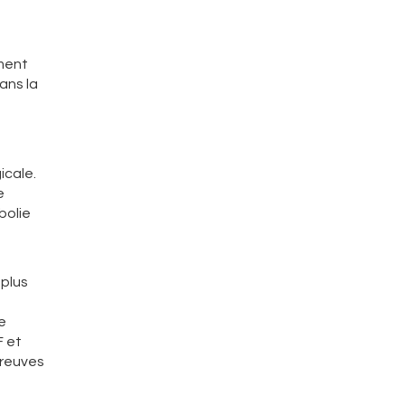
ement
ans la
icale.
e
bolie
 plus
e
F et
preuves