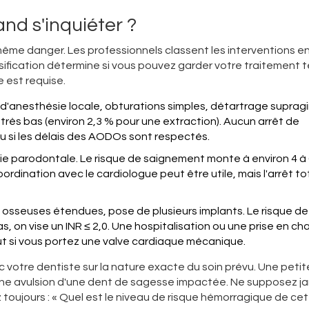
and s'inquiéter ?
même danger. Les professionnels classent les interventions en
ification détermine si vous pouvez garder votre traitement t
 est requise.
 d'anesthésie locale, obturations simples, détartrage supragi
 très bas (environ 2,3 % pour une extraction). Aucun arrêt de
 ou si les délais des AODOs sont respectés.
gie parodontale. Le risque de saignement monte à environ 4 à
rdination avec le cardiologue peut être utile, mais l'arrêt to
osseuses étendues, pose de plusieurs implants. Le risque de
 on vise un INR ≤ 2,0. Une hospitalisation ou une prise en ch
out si vous portez une valve cardiaque mécanique.
 votre dentiste sur la nature exacte du soin prévu. Une petit
une avulsion d'une dent de sagesse impactée. Ne supposez j
 toujours : « Quel est le niveau de risque hémorragique de ce