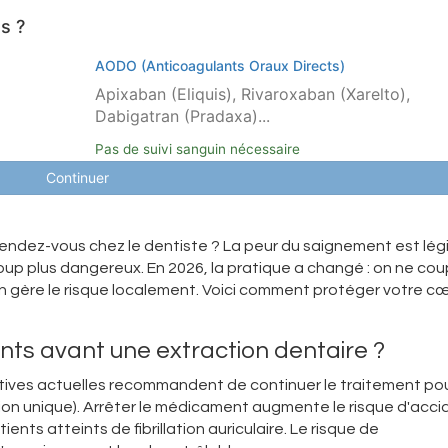
s ?
AODO (Anticoagulants Oraux Directs)
Apixaban (Eliquis), Rivaroxaban (Xarelto),
Dabigatran (Pradaxa)...
Pas de suivi sanguin nécessaire
Continuer
endez-vous chez le dentiste ? La peur du saignement est lég
up plus dangereux. En 2026, la pratique a changé : on ne cou
n gère le risque localement. Voici comment protéger votre c
nts avant une extraction dentaire ?
ctives actuelles recommandent de continuer le traitement pou
ion unique). Arrêter le médicament augmente le risque d'acci
ients atteints de fibrillation auriculaire. Le risque de