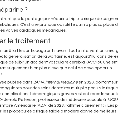
'héparine ?
ntrent que le pontage par héparine triple le risque de saign
oliques. C'est une pratique obsolète qui n'a plus sa place d
les valves cardiaques mécaniques.
er le traitement
n arrêtait les anticoagulants avant toute intervention chirurg
la généralisation de la warfarine, est aujourd'hui considéré
que de subir un accident vasculaire cérébral (AVC) ou une em
tatistiquement bien plus élevé que celui de développer un
e.
lyse publiée dans
JAMA Internal Medicine
en 2020, portant sur
coagulants pour des soins dentaires multiplie par 3,5 le risque
s complications hémorragiques graves restent rares lorsque l
. Dr Jerrold Peterson, professeur de médecine buccale à l'UCS
entaire Américaine (ADA) de 2023, l'affirme clairement : « Les 
 les procédures à risque faible à modéré donne de meilleurs