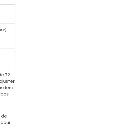
our)
de 72
 ajuster
ur demi-
 bas.
.
x de
 pour