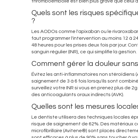
thromboembolie est bien plus grave que celui d
Quels sont les risques spécifi
?
Les AODOs comme l'apixaban ou le rivaroxaban on
faut programmer l'intervention au moins 12 à 24
48 heures pour les prises deux fois par jour. C
sanguin régulier (INR), ce qui simplifie la gestion.
Comment gérer la douleur sans
Évitez les anti-inflammatoires non stéroïdiens 
saignement de 3 à 6 fois lorsqu'ils sont combin
surveillez votre INR si vous en prenez plus de 2g
des anticoagulants oraux indirects (AVK).
Quelles sont les mesures local
Le dentiste utilisera des techniques locales é
risque de saignement de 62%. Des matériaux co
microfibrillaire (Avitene®) sont placés directe
sont efficaces à plus de 90% sans toucher à vo