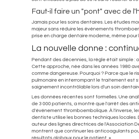
Faut-il faire un "pont" avec de l
Jamais pour les soins dentaires. Les études mo
majeur sans réduire les événements thromboemb
prise en charge dentaire moderne, même pour 
La nouvelle donne : continu
Pendant des décennies, la règle était simple : o
Cette approche, née dans les années 1980 avec 
comme dangereuse. Pourquoi ? Parce que le ris
pulmonaire en interrompant le traitement est s
saignement incontrôlable lors d'un soin dentair
Les données récentes sont formelles. Une ana
de 3 000 patients, a montré que l'arrêt des anti
d'événement thromboembolique. À l'inverse, le
dentiste utilise les bonnes techniques locales
auteur des lignes directrices de l'Association D
montrent que continuer les anticoagulants pour
résultats globaux pour le patient. »