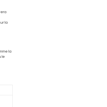
tera
ur la
omme la
 le