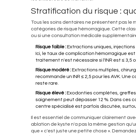
Stratification du risque : qu
Tous les soins dentaires ne présentent pas le 
catégories de risque hémorragique. Cette class
ou si une consultation médicale supplémentaire
Risque faible :
Extractions uniques, injections
Ici, le taux de complication hémorragique est
traitement n'est nécessaire si l'INR est ≤ 3,5
Risque modéré :
Extractions multiples, chirur
recommande un INR ≤ 2,5 pour les AVK. Une coo
reste rare.
Risque élevé :
Exodonties complètes, greffes 
saignement peut dépasser 12 %. Dans ces cas,
centre spécialisé est parfois discutée, surt
Il est essentiel de communiquer clairement avec
ablation de kyste n'a pas la même gestion qu'
que « c'est juste une petite chose ». Demandez