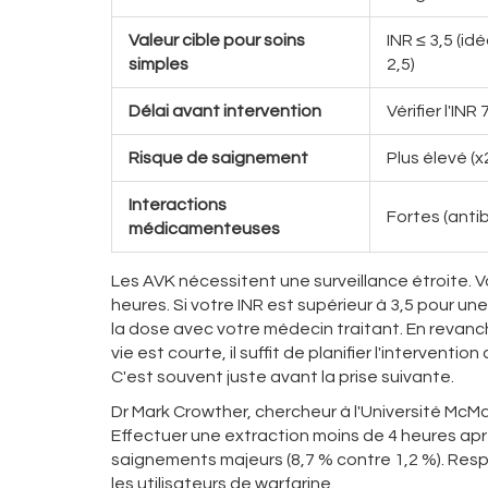
Valeur cible pour soins
INR ≤ 3,5 (id
simples
2,5)
Délai avant intervention
Vérifier l'IN
Risque de saignement
Plus élevé (
Interactions
Fortes (anti
médicamenteuses
Les AVK nécessitent une surveillance étroite. V
heures. Si votre INR est supérieur à 3,5 pour un
la dose avec votre médecin traitant. En revanc
vie est courte, il suffit de planifier l'interven
C'est souvent juste avant la prise suivante.
Dr Mark Crowther, chercheur à l'Université McMas
Effectuer une extraction moins de 4 heures ap
saignements majeurs (8,7 % contre 1,2 %). Respe
les utilisateurs de warfarine.