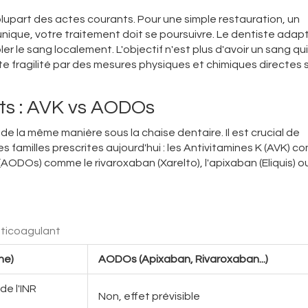
upart des actes courants. Pour une simple restauration, un
que, votre traitement doit se poursuivre. Le dentiste adap
 le sang localement. L'objectif n'est plus d'avoir un sang qui
fragilité par des mesures physiques et chimiques directes s
nts : AVK vs AODOs
e la même manière sous la chaise dentaire. Il est crucial de
 familles prescrites aujourd'hui : les Antivitamines K (AVK) c
AODOs) comme le rivaroxaban (Xarelto), l'apixaban (Eliquis) ou
nticoagulant
ne)
AODOs (Apixaban, Rivaroxaban...)
de l'INR
Non, effet prévisible