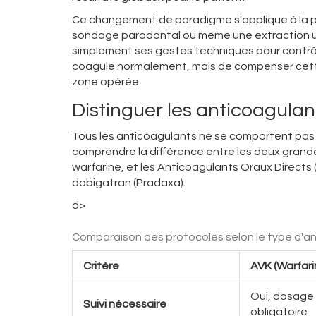
Ce changement de paradigme s'applique à la pl
sondage parodontal ou même une extraction uni
simplement ses gestes techniques pour contrôler
coagule normalement, mais de compenser cette 
zone opérée.
Distinguer les anticoagula
Tous les anticoagulants ne se comportent pas d
comprendre la différence entre les deux grandes
warfarine, et les Anticoagulants Oraux Directs (
dabigatran (Pradaxa).
d>
Comparaison des protocoles selon le type d'a
Critère
AVK (Warfari
Oui, dosage 
Suivi nécessaire
obligatoire