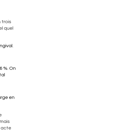
 trois
el quel
ngival.
 6 %. On
tal
arge en
e
amais
t acte