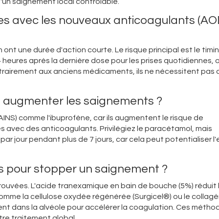
'un saignement local contrôlable.
ques avec les nouveaux anticoagulants (A
t une durée d'action courte. Le risque principal est le timing
 heures après la dernière dose pour les prises quotidiennes, 
ontrairement aux anciens médicaments, ils ne nécessitent pas d
 augmenter les saignements ?
(AINS) comme l'ibuprofène, car ils augmentent le risque de
és avec des anticoagulants. Privilégiez le paracétamol, mais
 par jour pendant plus de 7 jours, car cela peut potentialiser l'
es pour stopper un saignement ?
prouvées. L'acide tranexamique en bain de bouche (5%) réduit 
mme la cellulose oxydée régénérée (Surgicel®) ou le collag
ment dans la alvéole pour accélérer la coagulation. Ces métho
tre traitement global.