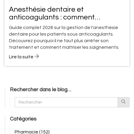
Anesthésie dentaire et
anticoagulants : comment
minimiser les effets secondaires en
Guide complet 2026 sur la gestion de l'anesthésie
2026
dentaire pour les patients sous anticoagulants.
Découvrez pourquoi il ne faut plus arrêter son
traitement et comment maîtriser les saignements.
Lire la suite
Rechercher dans le blog…
Catégories
Pharmacie
(152)