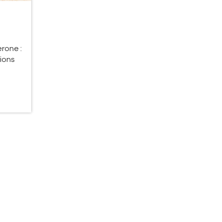
ions
rone :
ions