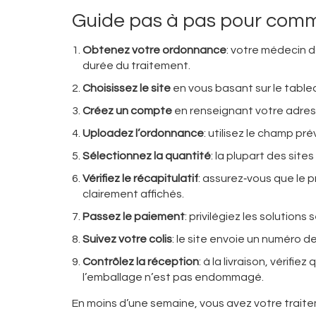
Guide pas à pas pour comm
Obtenez votre ordonnance
: votre médecin d
durée du traitement.
Choisissez le site
en vous basant sur le tableau
Créez un compte
en renseignant votre adress
Uploadez l’ordonnance
: utilisez le champ pré
Sélectionnez la quantité
: la plupart des sit
Vérifiez le récapitulatif
: assurez‑vous que le pr
clairement affichés.
Passez le paiement
: privilégiez les solution
Suivez votre colis
: le site envoie un numéro de
Contrôlez la réception
: à la livraison, véri
l’emballage n’est pas endommagé.
En moins d’une semaine, vous avez votre traite