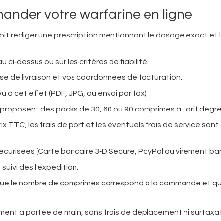
ander votre warfarine en ligne
oit rédiger une prescription mentionnant le dosage exact et 
 ci‑dessus ou sur les critères de fiabilité.
e de livraison et vos coordonnées de facturation.
vu à cet effet (PDF, JPG, ou envoi par fax).
es proposent des packs de 30, 60 ou 90 comprimés à tarif dégre
ix TTC, les frais de port et les éventuels frais de service sont
s sécurisées (Carte bancaire 3‑D Secure, PayPal ou virement ban
 suivi dès l’expédition.
fiez que le nombre de comprimés correspond à la commande et q
ment à portée de main, sans frais de déplacement ni surtaxat