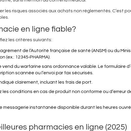
 les risques associés aux achats non réglementés. C’est pou
bles
.
cie en ligne fiable?
iez les critères suivants:
son agrément de l’Autorité française de santé (ANSM) ou du Mini
tion (ex.: 12345‑PHARMA).
ne vend du warfarine sans ordonnance valable. Le formulaire d
iption scannée ou l’envoi par fax sécurisés.
 indiqué clairement, incluant les frais de port.
iez les conditions en cas de produit non conforme ou d’erreur d
e messagerie instantanée disponible durant les heures ouvr
lleures pharmacies en ligne (2025)