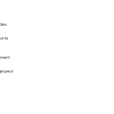
 des
ur la
tement
age peut