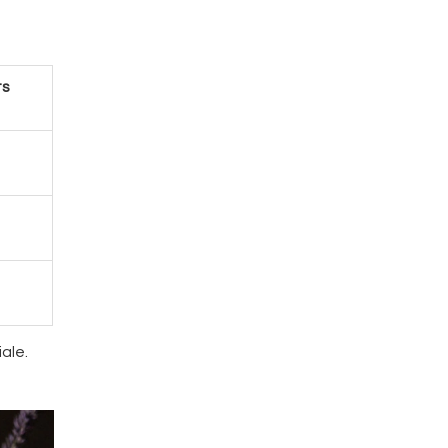
ts
ale.