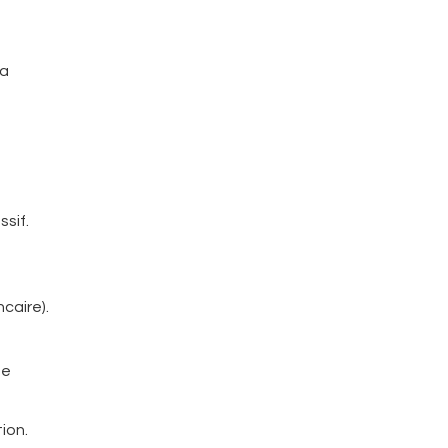
la
ssif.
caire).
ue
ion.