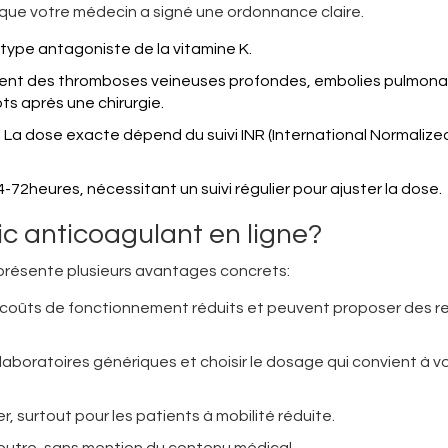
 que votre médecin a signé une ordonnance claire.
 type antagoniste de la vitamine K.
ement des thromboses veineuses profondes, embolies pulmonai
lots après une chirurgie.
. La dose exacte dépend du suivi INR (International Normalize
4-72heures, nécessitant un suivi régulier pour ajuster la dose.
ic
anticoagulant
en ligne?
présente plusieurs avantages concrets:
es coûts de fonctionnement réduits et peuvent proposer des r
laboratoires génériques et choisir le dosage qui convient à v
r, surtout pour les patients à mobilité réduite.
 neutre, sans mention du contenu médical.