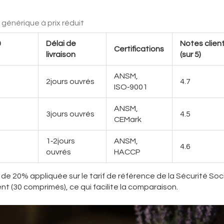
générique à prix réduit
0
Délai de
Notes clien
Certifications
livraison
(sur 5)
ANSM,
2jours ouvrés
4.7
ISO‑9001
ANSM,
3jours ouvrés
4.5
CEMark
1‑2jours
ANSM,
4.6
ouvrés
HACCP
de 20% appliquée sur le tarif de référence de la Sécurité Soci
t (30 comprimés), ce qui facilite la comparaison.