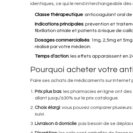
identiques, ce qui le rend interchangeable dès
Classe thérapeutique
: anticoagulant oral de
Indications principales
: prévention et trait
fibrillation atriale et patients à risque de cail
Dosages commercialisés
: 1mg, 2,5mg et 5mg
réalisé par votre médecin.
Temps d’action
: les effets apparaissent en 2
Pourquoi acheter votre ant
Faire ses achats de médicaments sur Internet 
Prix plus bas
: les pharmacies en ligne ont d
allant jusqu’à30% sur le prix catalogue.
Choix élargi
: vous pouvez comparer plusieurs 
suivi.
Livraison à domicile
: pas besoin de se déplace
Discrétion
: les colis sont emballés de façon